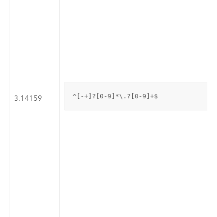
^[-+]?[0-9]*\.?[0-9]+$
3.14159