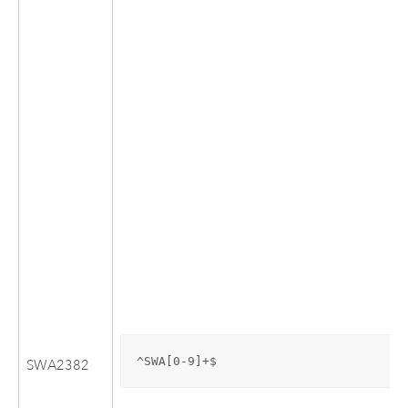
^SWA[0-9]+$
SWA2382