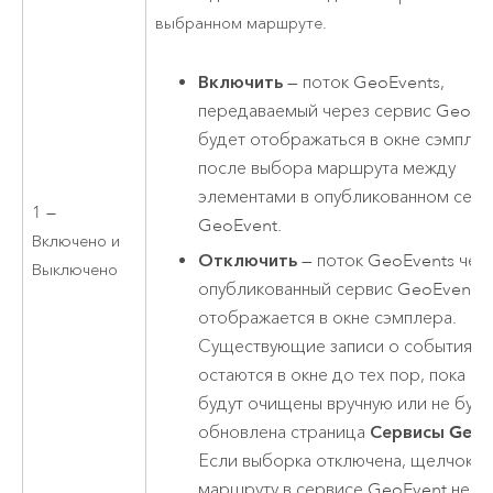
выбранном маршруте.
Включить
— поток GeoEvents,
передаваемый через сервис GeoEve
будет отображаться в окне сэмпле
после выбора маршрута между
элементами в опубликованном сер
1 —
GeoEvent.
Включено и
Отключить
— поток GeoEvents чер
Выключено
опубликованный сервис GeoEvent н
отображается в окне сэмплера.
Существующие записи о событиях
остаются в окне до тех пор, пока он
будут очищены вручную или не буд
обновлена страница
Сервисы GeoE
Если выборка отключена, щелчок п
маршруту в сервисе GeoEvent не