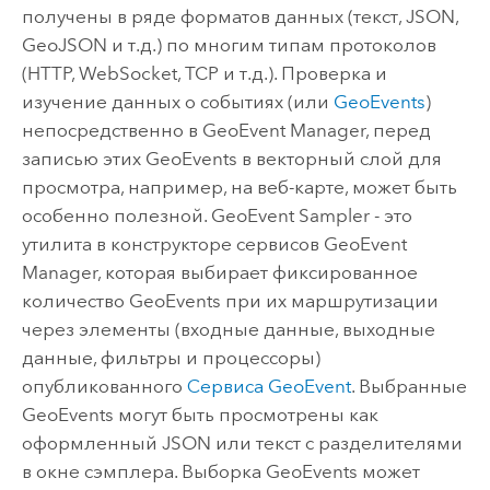
получены в ряде форматов данных (текст, JSON,
GeoJSON и т.д.) по многим типам протоколов
(HTTP, WebSocket, TCP и т.д.). Проверка и
изучение данных о событиях (или
GeoEvents
)
непосредственно в
GeoEvent Manager
, перед
записью этих GeoEvents в векторный слой для
просмотра, например, на веб-карте, может быть
особенно полезной. GeoEvent Sampler - это
утилита в конструкторе сервисов
GeoEvent
Manager
, которая выбирает фиксированное
количество GeoEvents при их маршрутизации
через элементы (входные данные, выходные
данные, фильтры и процессоры)
опубликованного
Сервиса GeoEvent
. Выбранные
GeoEvents могут быть просмотрены как
оформленный JSON или текст с разделителями
в окне сэмплера. Выборка GeoEvents может