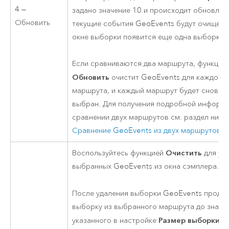
4 —
задано значение 10 и происходит обновлен
Обновить
текущие события GeoEvents будут очищены,
окне выборки появится еще одна выборка и
Если сравниваются два маршрута, функция
Обновить
очистит GeoEvents для каждого
маршрута, и каждый маршрут будет снова
выбран. Для получения подробной информ
сравнении двух маршрутов см. раздел ниже
Сравнение GeoEvents из двух маршрутов
.
Очистить
Воспользуйтесь функцией
для уд
выбранных GeoEvents из окна сэмплера.
После удаления выборки GeoEvents продо
выборку из выбранного маршрута до значе
Размер выборки
указанного в настройке
.