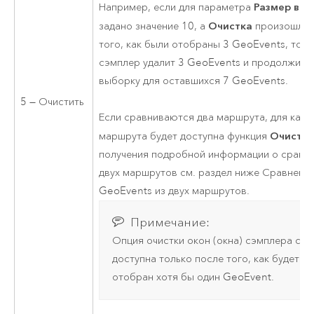
Размер вы
Например, если для параметра
Очистка
задано значение 10, а
произошла 
того, как были отобраны 3 GeoEvents, то
сэмплер удалит 3 GeoEvents и продолжит
выборку для оставшихся 7 GeoEvents.
5 — Очистить
Если сравниваются два маршрута, для каж
Очистит
маршрута будет доступна функция
получения подробной информации о сравн
двух маршрутов см. раздел ниже Сравнени
GeoEvents из двух маршрутов.
Примечание:
Опция очистки окон (окна) сэмплера ста
доступна только после того, как будет
отобран хотя бы один GeoEvent.