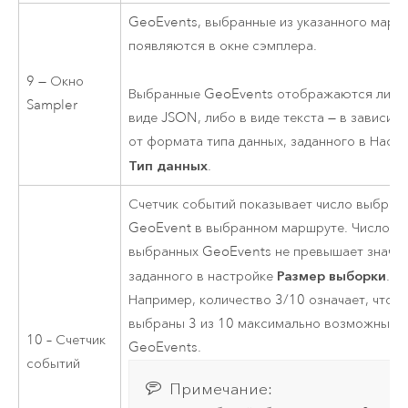
GeoEvents, выбранные из указанного марш
появляются в окне сэмплера.
9 — Окно
Выбранные GeoEvents отображаются либо
Sampler
виде JSON, либо в виде текста — в зависим
от формата типа данных, заданного в Наст
Тип данных
.
Счетчик событий показывает число выбран
GeoEvent в выбранном маршруте. Число
выбранных GeoEvents не превышает значен
Размер выборки
заданного в настройке
.
Например, количество 3/10 означает, что 
выбраны 3 из 10 максимально возможных
10 – Счетчик
GeoEvents.
событий
Примечание: