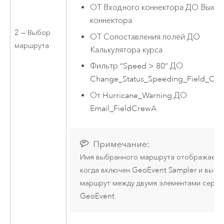
ОТ Входного коннектора ДО Выхо
коннектора
2 — Выбор
ОТ Сопоставления полей ДО
маршрута
Калькулятора курса
Фильтр “Speed > 80” ДО
Change_Status_Speeding_Field_Calc
От Hurricane_Warning ДО
Email_FieldCrewA
Примечание:
Имя выбранного маршрута отображаетс
когда включен GeoEvent Sampler и выбр
маршрут между двумя элементами серви
GeoEvent.