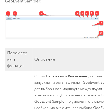
GeoEvent Sampler:
Параметр
или
Описание
функция
Включено
Выключено
Опции
и
, соответст
запускают и останавливают GeoEvent Samp
для выбранного маршрута между двумя
элементами опубликованного сервиса Geo
GeoEvent Sampler по умолчанию включен, и
необходимо включить для выбора GeoEven