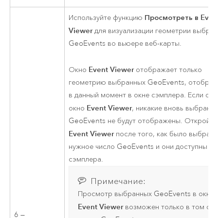
Просмотреть в Even
Используйте функцию
Viewer
для визуализации геометрии выбра
GeoEvents во вьюере веб-карты.
Event Viewer
Окно
отображает только
геометрию выбранных GeoEvents, отобра
в данный момент в окне сэмплера. Если от
Event Viewer
окно
, никакие вновь выбранн
GeoEvents не будут отображены. Откройте
Event Viewer
после того, как было выбран
нужное число GeoEvents и они доступны в 
сэмплера.
Примечание:
Просмотр выбранных GeoEvents в окне
Event Viewer
возможен только в том слу
6 —