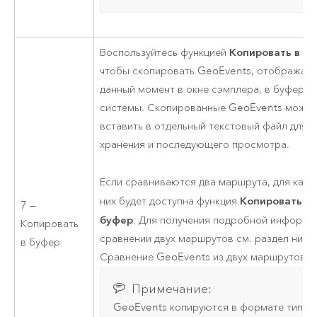
Копировать в б
Воспользуйтесь функцией
чтобы скопировать GeoEvents, отображае
данный момент в окне сэмплера, в буфер 
системы. Скопированные GeoEvents можн
вставить в отдельный текстовый файл для
хранения и последующего просмотра.
Если сравниваются два маршрута, для кажд
Копировать в
них будет доступна функция
7 —
буфер
. Для получения подробной информа
Копировать
сравнении двух маршрутов см. раздел ниже
в буфер
Сравнение GeoEvents из двух маршрутов.
Примечание:
GeoEvents копируются в формате типа