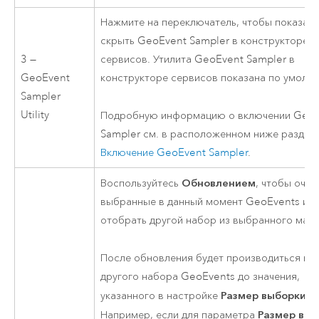
Нажмите на переключатель, чтобы показать
скрыть GeoEvent Sampler в конструкторе
3 —
сервисов. Утилита GeoEvent Sampler в
GeoEvent
конструкторе сервисов показана по умолч
Sampler
Utility
Подробную информацию о включении Geo
Sampler см. в расположенном ниже раздел
Включение GeoEvent Sampler
.
Обновлением
Воспользуйтесь
, чтобы очис
выбранные в данный момент GeoEvents и
отобрать другой набор из выбранного мар
После обновления будет производиться вы
другого набора GeoEvents до значения,
Размер выборки
указанного в настройке
.
Размер вы
Например, если для параметра