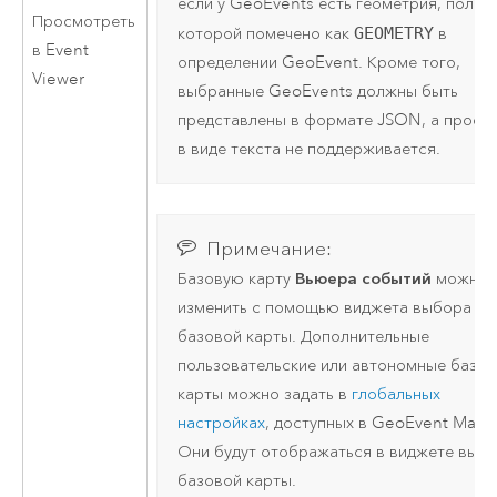
если у GeoEvents есть геометрия, поле
Просмотреть
которой помечено как
GEOMETRY
в
в Event
определении GeoEvent. Кроме того,
Viewer
выбранные GeoEvents должны быть
представлены в формате JSON, а просм
в виде текста не поддерживается.
Примечание:
Вьюера событий
Базовую карту
можно
изменить с помощью виджета выбора
базовой карты. Дополнительные
пользовательские или автономные базо
карты можно задать в
глобальных
настройках
, доступных в
GeoEvent Mana
Они будут отображаться в виджете выб
базовой карты.