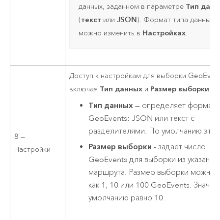
Тип данн
данных, заданном в параметре
текст
JSON
(
или
). Формат типа данных
Настройках
можно изменить в
.
Доступ к настройкам для выборки GeoEven
Тип данных
Размер выборки
включая
и
.
Тип данных
— определяет формат
GeoEvents: JSON или текст с
разделителями. По умолчанию это
8 —
Размер выборки
- задает число
Настройки
GeoEvents для выборки из указанно
маршрута. Размер выборки можно 
как 1, 10 или 100 GeoEvents. Значен
умолчанию равно 10.