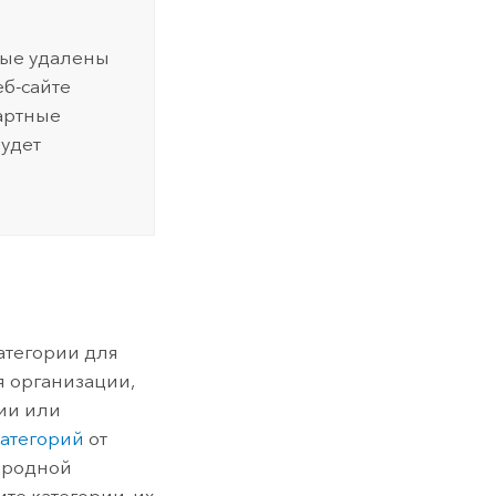
ные удалены
еб-сайте
артные
удет
категории для
 организации,
рии или
категорий
от
ародной
те категории, их