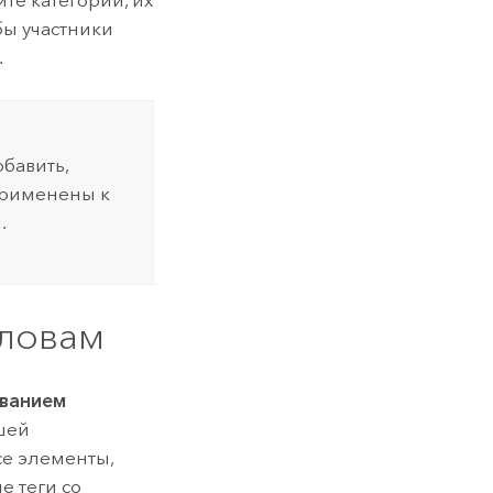
бы участники
.
обавить,
применены к
.
словам
ованием
ашей
се элементы,
 теги со