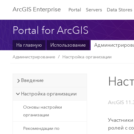
ArcGIS Enterprise
Portal
Servers
Data Stores
Portal for ArcGIS
На главную
Использование
Администриров
Администрирование
Настройка организации
Нас
Введение
Настройка организации
ArcGIS 11.3
Основы настройки
организации
Участник
ролей с 
Рекомендации по