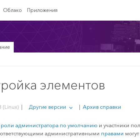
Облако
Приложения
ание
тройка элементов
 (Linux)
|
|
Архив справки
Другие версии
и
роли администратора по умолчанию
и участники по
соответствующими административными
правами
могут