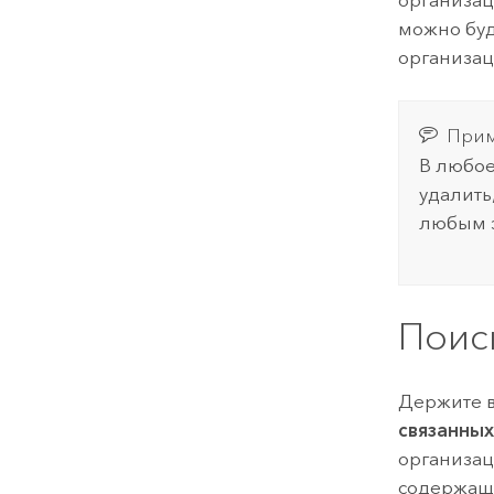
можно буд
организац
Прим
В любое
удалить
любым э
Поис
Держите 
связанных
организац
содержащи