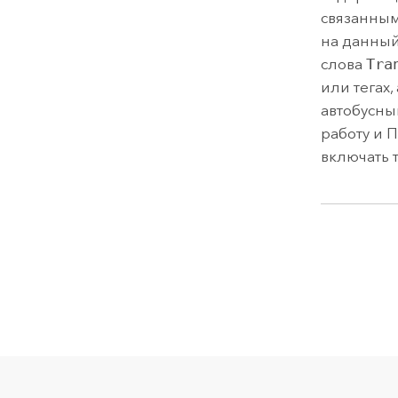
связанным
на данный
слова
Tra
или тегах
автобусны
работу и П
включать 