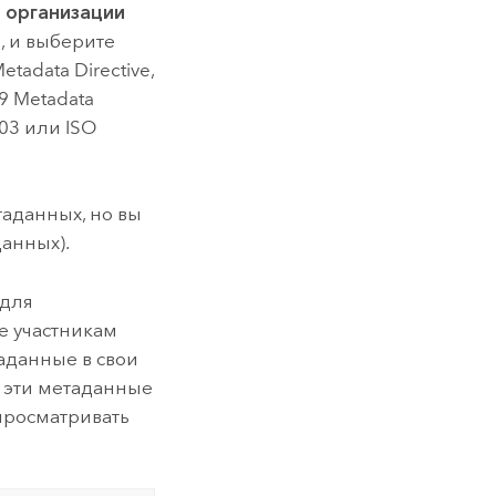
 организации
, и выберите
adata Directive,
39 Metadata
003 или ISO
аданных, но вы
анных).
 для
е участникам
аданные в свои
 эти метаданные
просматривать