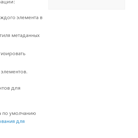
зации:
аждого элемента в
стиля метаданных
тизировать
элементов.
нтов для
а по умолчанию
вания для