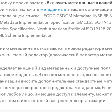
кнопку-переключатель
Включить метаданные в вашей
й, чтобы включить
метаданные
в вашей организации
испадающем списке – FGDC CSDGM Metadata, INSPIRE Met
Metadata Implementation Specification GML3.2, ISO 191
tion Specification, North American Profile of ISO19115 2
ML Schema Implementation.
нию метаданные открываются в новом редакторе мет
крыть старый редактор (классический редактор метад
еделяет внешний вид метаданных и доступные поля
ния метаданных. Включив метаданные, вы позволит
анизации вносить дополнительные стандартные мет
с помощью встроенного редактора метаданных. Если
уют, любое лицо, имеющее доступ к элементу, может 
е в том стиле, который настроен для организации.