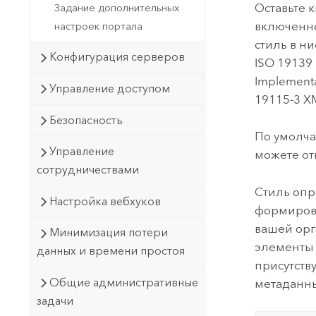
Оставьте 
Задание дополнительных
включенно
настроек портала
стиль в н
Конфигурация серверов
ISO 19139 
Implementa
Управление доступом
19115-3 X
Безопасность
По умолча
Управление
можете от
сотрудничествами
Стиль опр
Настройка вебхуков
формирова
вашей орг
Минимизация потери
элементы 
данных и времени простоя
присутств
Общие административные
метаданны
задачи