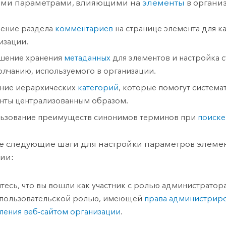
ми параметрами, влияющими на
элементы
в органи
ение раздела
комментариев
на странице элемента для к
изации.
шение хранения
метаданных
для элементов и настройка 
олчанию, используемого в организации.
ние иерархических
категорий
, которые помогут система
нты централизованным образом.
ьзование преимуществ синонимов терминов при
поиске
 следующие шаги для настройки параметров элеме
ии:
тесь, что вы вошли как участник с ролью администратор
 пользовательской ролью, имеющей
права администриро
ления веб-сайтом организации
.