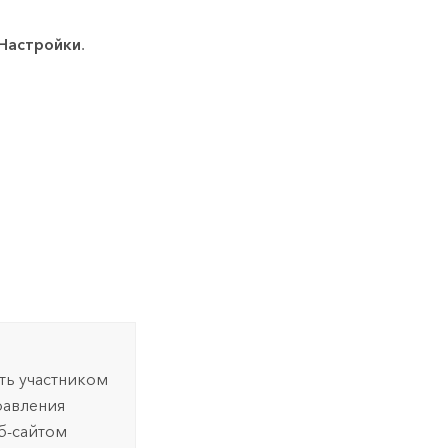
Настройки
.
ть участником
равления
б-сайтом