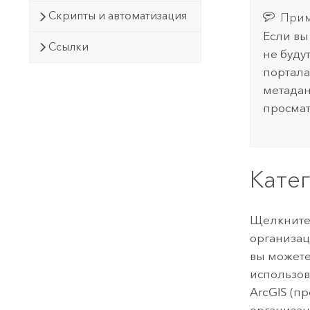
Скрипты и автоматизация
Прим
Если вы
Ссылки
не буду
портала
метадан
просмат
Кате
Щелкнит
организац
вы можете
использов
ArcGIS (п
организац