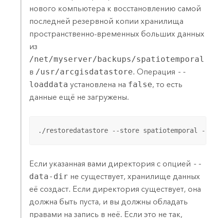
нового компьютера к восстановлению самой
последней резервной копии хранилища
пространственно-временных больших данных
из
/net/myserver/backups/spatiotemporal
в
/usr/arcgisdatastore
. Операция
--
loaddata
установлена на
false
, то есть
данные ещё не загружены.
./restoredatastore --store spatiotemporal --ta
Если указанная вами директория с опцией
--
data-dir
не существует, хранилище данных
её создаст. Если директория существует, она
должна быть пуста, и вы должны обладать
правами на запись в неё. Если это не так,