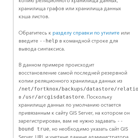
копию реляционного хранилища данных,
хранилища графов или хранилища данных
кэша листов.
Обратитесь к
разделу справки по утилите
или
введите
--help
в командной строке для
вывода синтаксиса.
В данном примере происходит
восстановление самой последней резервной
копии реляционного хранилища данных из
/net/fortknox/backups/datastore/relati
в
/usr/arcgisdatastore
. Поскольку
хранилище данных по умолчанию остается
привязанным к сайту
GIS Server
, на котором он
зарегистрирован, вам не нужно задавать
--
bound true
, но необходимо указать сайт
GIS
Server
, URL и учетные данные администратора.