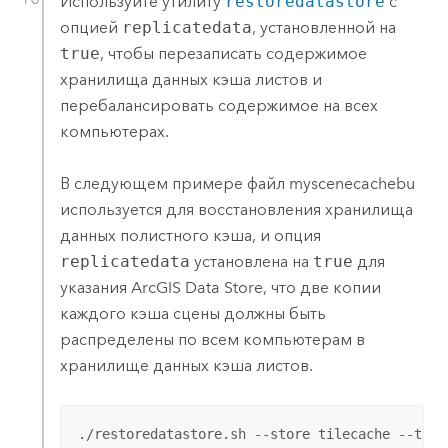
Используйте утилиту
restoredatastore
с
опцией
replicatedata
, установленной на
true
, чтобы перезаписать содержимое
хранилища данных кэша листов и
перебалансировать содержимое на всех
компьютерах.
В следующем примере файл myscenecachebu
используется для восстановления хранилища
данных полистного кэша, и опция
replicatedata
установлена на
true
для
указания
ArcGIS Data Store
, что две копии
каждого кэша сцены должны быть
распределены по всем компьютерам в
хранилище данных кэша листов.
./restoredatastore.sh --store tilecache --targ