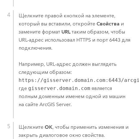
Щелкните правой кнопкой на элементе,
который вы вставили, откройте
Свойства
и
замените формат
URL
таким образом, чтобы
URL-адрес использовал HTTPS и порт 6443 для
подключения.
Например, URL-адрес должен выглядеть
следующим образом:
https://gisserver.domain.com:6443/arcg
где
gisserver.domain.com
является
полным доменным именем одной из машин
на сайте
ArcGIS Server
.
Щелкните
OK
, чтобы применить изменения и
закрыть диалоговое окно свойства.