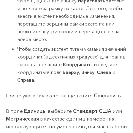
экстент, щелкните кнопку
Нарисовать экстент
и потяните за рамку на карте. Для того, чтобы
внести в экстент необходимые изменения,
перетащите вершины рамки экстента или
щелкните внутри рамки и перетащите ее на
новое место.
Чтобы создать экстент путем указания значений
координат (в десятичных градусах) для границ
экстента, щелкните
Координаты
и введите
координаты в поля
Вверху
,
Внизу
,
Слева
и
Справа
.
После указания экстента щелкните
Сохранить
.
В поле
Единицы
выберите
Стандарт США
или
Метрическая
в качестве единиц измерения,
использующихся по умолчанию для масштабной