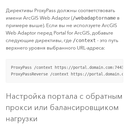
Директивы ProxyPass должны соответствовать
имени
ArcGIS Web Adaptor
(
/webadaptorname
в
примере выше). Если вы не исползуете
ArcGIS
Web Adaptor
перед
Portal for ArcGIS
, добавьте
следующие директивы, где
/context
- это путь
верхнего уровня выбранного URL-адреса:
ProxyPass /context https://portal.domain.com:7443/ar
ProxyPassReverse /context https://portal.domain.com
Настройка портала с обратным
прокси или балансировщиком
нагрузки