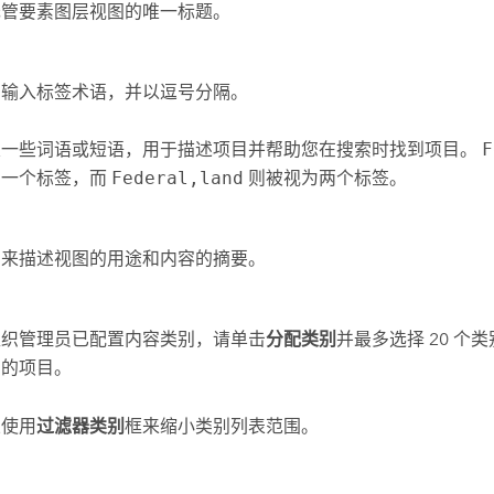
托管要素图层视图的唯一标题。
，输入标签术语，并以逗号分隔。
是一些词语或短语，用于描述项目并帮助您在搜索时找到项目。
F
为一个标签，而
Federal,land
则被视为两个标签。
用来描述视图的用途和内容的摘要。
组织管理员已配置内容类别，请单击
分配类别
并最多选择 20 个
您的项目。
以使用
过滤器类别
框来缩小类别列表范围。