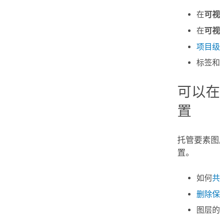
在
可视
在
可视
项目级
标签和
可以
置
托管要素图
置。
如何
共
删除保
图层的