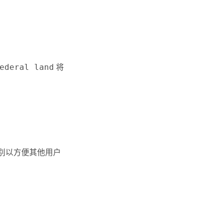
ederal land
将
类别以方便其他用户