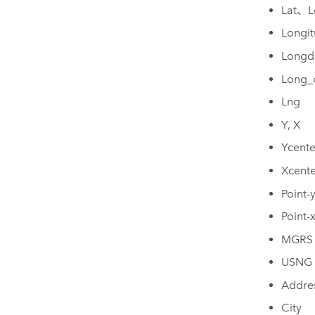
Lat、L
Longi
Longd
Long_
Lng
Y, X
Ycente
Xcente
Point-y
Point-x
MGRS
USNG
Addre
City