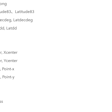
ong
tude83、Latitude83
ecdeg, Latdecdeg
dd, Latdd
r, Xcenter
r, Ycenter
, Point-x
, Point-y
ss