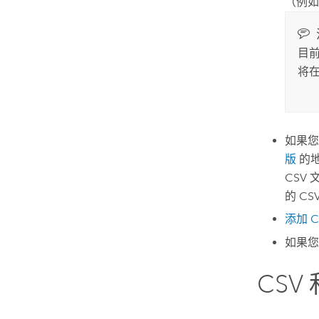
（例如 
目
将
如果您
版
的地
CSV
的 C
添加 C
如果您
CSV 