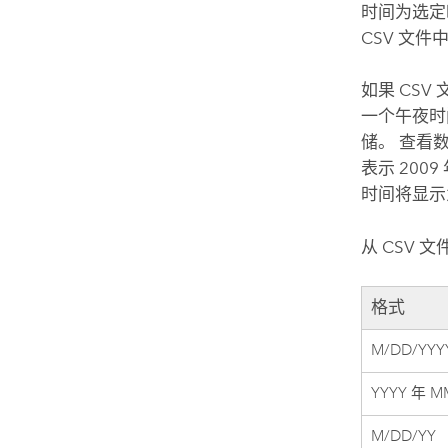
时间为选定
CSV 文
如果 CS
一个午夜时
储。 查看数
表示 2009 
时间将显示为 
从 CSV
格式
M/DD/YYY
YYYY 年 M
M/DD/YY