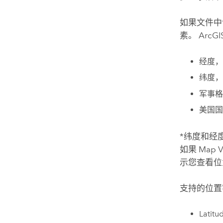
如果文件中
素。
ArcGIS
经度，
纬度，
军事格
美国国家
*纬度和经
如果
Map 
示您查看位
支持的位置
Latit