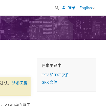
登录
English
在本主题中
CSV 和 TXT 文件
GPX 文件
已过期。
请参阅最
(
.csv
) 中的电子