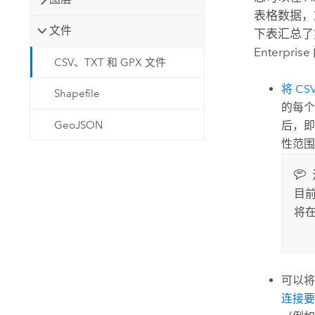
表格数据，
文件
下表汇总了
Enterprise
CSV、TXT 和 GPX 文件
将 CS
Shapefile
的每个
GeoJSON
后，即
性范围
目
将
可以将
连接要