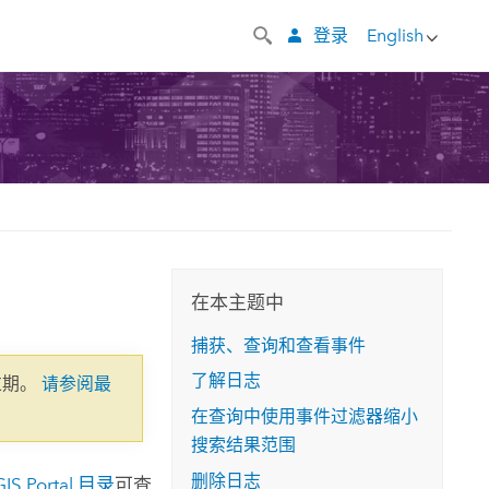
登录
English
在本主题中
捕获、查询和查看事件
了解日志
过期。
请参阅最
在查询中使用事件过滤器缩小
搜索结果范围
删除日志
GIS Portal 目录
可查