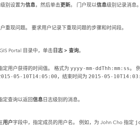
志级别设置为
信息
，然后单击
更新
。 门户现以
信息
级别记录消息
户重现问题。 要求用户记录下重现问题的步骤和时间段。
cGIS Portal 目录中，单击
日志
>
查询
。
指定用户获得的时间值。 格式为
yyyy-mm-ddThh:mm:ss
。 
2015-05-10T14:05:00
，结束时间为
2015-05-10T14:03
指定查询以返回
信息
日志级别的消息。
在
用户
字段中，指定成员的用户名。 例如，为 John Cho 指定
j