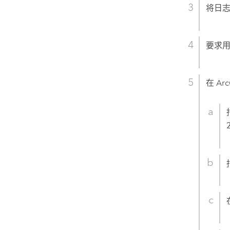
将日
要求用
在 Ar