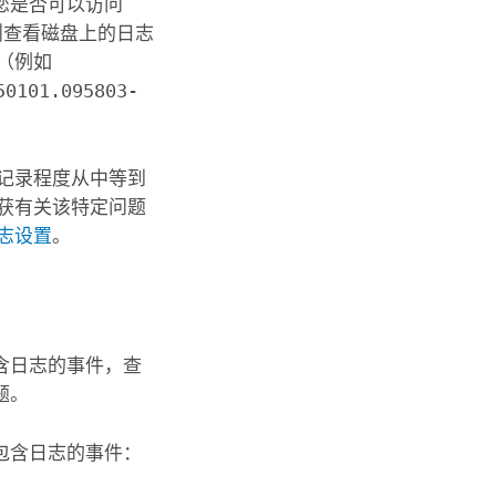
您是否可以访问
则查看磁盘上的日志
（例如
50101.095803-
只记录程度从中等到
获有关该特定问题
志设置
。
含日志的事件，查
题。
包含日志的事件：