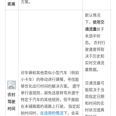
方案。
距离
默认情况
使用交
下，
通流量
处于
未选中状
态。 农村行
驶速度将取
决于历史和
实时交通流
量数据。
对车辆和其他类似小型汽车（例如
小卡车）的移动进行建模，寻找能
交通流量可
够优化出行时间的解决方案。 遵守
能取决于当
单行道规则，避免违章转弯并遵守
农村
周指定日期
特定于汽车的其他规则，但不鼓励
驾驶
和时间的实
在未铺路面的道路上行驶。 指定起
时间
时状况或典
始时间时，
在适用的情况下
，会采