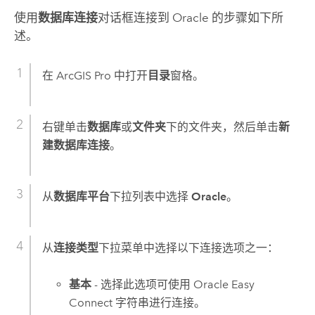
使用
数据库连接
对话框连接到
Oracle
的步骤如下所
述。
在
ArcGIS Pro
中打开
目录
窗格。
右键单击
数据库
或
文件夹
下的文件夹，然后单击
新
建数据库连接
。
从
数据库平台
下拉列表中选择
Oracle
。
从
连接类型
下拉菜单中选择以下连接选项之一：
基本
- 选择此选项可使用
Oracle
Easy
Connect 字符串进行连接。