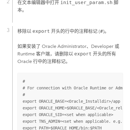
在文本编辑器中打开
init_user_param.sh
脚
本。
移除以
export
开头的行中的注释标记 (
#
)。
如果安装了
Oracle
Administrator、Developer 或
Runtime 客户端，请删除以
export
开头的所有
Oracle
行中的注释标记。
#

# For connection with Oracle Runtime or Adminis
#

export ORACLE_BASE=<Oracle_Installdir>/app

export ORACLE_HOME=$ORACLE_BASE/<Oracle_releas
export ORACLE_SID=<set when applicable>

export TNS_ADMIN=<set when applicable. e.g.$OR
export PATH=$ORACLE_HOME/bin:$PATH
