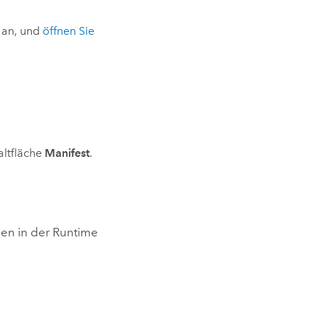
l an, und
öffnen Sie
altfläche
Manifest
.
gen in der Runtime