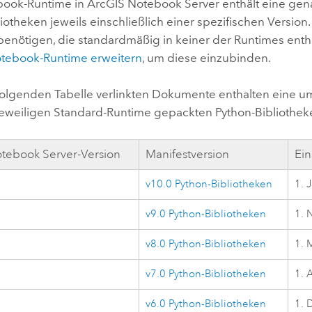
book-Runtime in
ArcGIS Notebook Server
enthält eine gen
liotheken jeweils einschließlich einer spezifischen Version
benötigen, die standardmäßig in keiner der Runtimes entha
otebook-Runtime erweitern
, um diese einzubinden.
 folgenden Tabelle verlinkten Dokumente enthalten eine u
 jeweiligen Standard-Runtime gepackten
Python
-Bibliothek
tebook Server
-Version
Manifestversion
Ei
v10.0
Python
-Bibliotheken
1. 
v9.0
Python
-Bibliotheken
1. 
v8.0
Python
-Bibliotheken
1. 
v7.0
Python
-Bibliotheken
1. 
v6.0
Python
-Bibliotheken
1. 