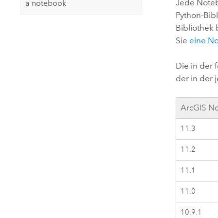
Jede Note
a notebook
Python
-Bib
Bibliothek 
Sie
eine N
Die in der
der in der
ArcGIS No
11.3
11.2
11.1
11.0
10.9.1