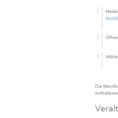
Melden
ArcGI
Öffnen
Wählen
Die Manife
enthalten
Veral