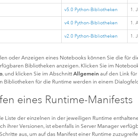
v5.0
Python
-Bibliotheken
1. 
v4.0
Python
-Bibliotheken
1. 
v2.0
Python
-Bibliotheken
1. 
llen oder Anzeigen eines Notebooks können Sie die für d
rfügbaren Bibliotheken anzeigen. Klicken Sie im Notebook
fo
, und klicken Sie im Abschnitt
Allgemein
auf den Link für
n Bibliotheken für die Runtime werden in einem Dialogfel
fen eines Runtime-Manifests
le Liste der einzelnen in der jeweiligen Runtime enthalten
ich ihrer Versionen, ist ebenfalls in
Server Manager
verfügb
chritte aus, um auf das Manifest einer Runtime zuzugreife