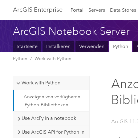
ArcGIS Enterprise
Portal
Servers
Data Stores
ArcGIS Notebook Server
Startseite
Installieren
Verwenden
Python
Python
Work with Python
Anze
Work with Python
Bibl
Anzeigen von verfügbaren
Python-Bibliotheken
Use ArcPy in a notebook
ArcGIS 11.
Use ArcGIS API for Python in