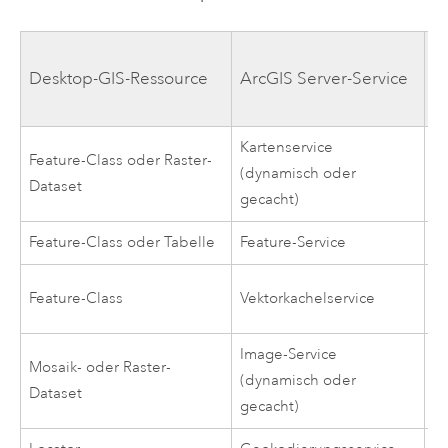
A
Desktop-GIS-Ressource
ArcGIS Server
-Service
E
P
Kartenservice
Feature-Class oder Raster-
Ka
(dynamisch oder
Dataset
L
gecacht)
Feature-Class oder Tabelle
Feature-Service
Fe
Ve
Feature-Class
Vektorkachelservice
L
Image-Service
Mosaik- oder Raster-
B
(dynamisch oder
Dataset
L
gecacht)