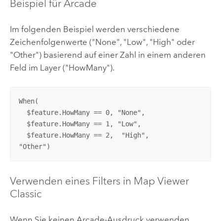
Beispiel für
Arcade
Im folgenden Beispiel werden verschiedene
Zeichenfolgenwerte ("None", "Low", "High" oder
"Other") basierend auf einer Zahl in einem anderen
Feld im Layer ("HowMany").
When(

  $feature.HowMany == 0, "None",

  $feature.HowMany == 1, "Low",

  $feature.HowMany == 2,  "High",

"Other")
Verwenden eines Filters in
Map Viewer
Classic
Wenn Sie keinen
Arcade
-Ausdruck verwenden