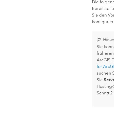
Die folgen
Bereitstell
Sie den Vo
konfigurier
Hinwe
Sie könn
früheren
ArcGIS D
for ArcG
suchen S
Sie
Serve
Hosting-
Schritt 2