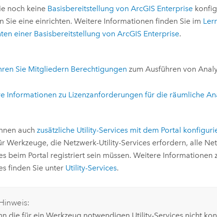
Sie noch keine
Basisbereitstellung von
ArcGIS Enterprise
konfig
 Sie eine einrichten. Weitere Informationen finden Sie im
Ler
hten einer Basisbereitstellung von
ArcGIS Enterprise
.
ren Sie Mitgliedern Berechtigungen
zum Ausführen von Analy
e Informationen zu Lizenzanforderungen für die räumliche An
önnen auch
zusätzliche Utility-Services mit dem Portal konfigur
ür Werkzeuge, die Netzwerk-Utility-Services erfordern, alle Net
es beim Portal registriert sein müssen. Weitere Informationen z
es finden Sie unter
Utility-Services
.
Hinweis:
n die für ein Werkzeug notwendigen Utility-Services nicht konf