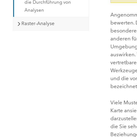
die Durchführung von
Analysen
Angenommen
bewerten. 
Raster-Analyse
besonderen
anderen fü
Umgebung b
auswirken. 
vertretbare
Werkzeuge,
und die vor
bezeichnet
Viele Must
Karte ansie
darzustelle
die Sie se
Beziehunge