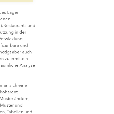
eues Lager
denen
), Restaurants und
utzung in der
 Entwicklung
ifizierbare und
enötigt aber auch
n zu ermitteln
 räumliche Analyse
 man sich eine
e kohärent
 Muster ändern,
e Muster und
en, Tabellen und