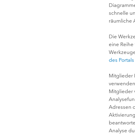
Diagramme 
schnelle u
räumliche A
Die Werkze
eine Reihe
Werkzeuge z
des Portal
Mitglieder 
verwenden
Mitglieder
Analysefun
Adressen o
Aktivierun
beantworten
Analyse du