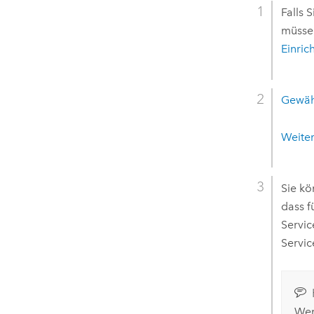
Falls 
müssen
Einric
Gewäh
Weiter
Sie k
dass f
Servic
Servic
Wen