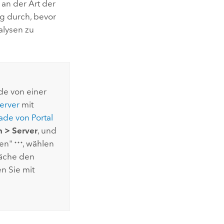
an der Art der
ig durch, bevor
alysen zu
ade von einer
erver
mit
ade von
Portal
n
>
Server
, und
nen"
, wählen
läche den
n Sie mit