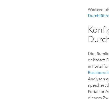
Weitere In
Durchführe
Konfi
Durch
Die räumli
gehostet. 
in
Portal fo
Basisbereit
Analysen g
speichert 
Portal for 
diesem Zwe