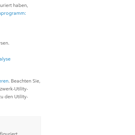
uriert haben,
nprogramm:
sen.
alyse
ieren
. Beachten Sie,
zwerk-Utility-
u den Utility-
iguriert