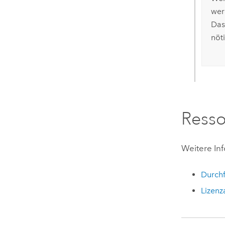
wer
Das
nöt
Ress
Weitere In
Durchf
Lizenz