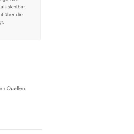
ls sichtbar.
ht über die
t.
en Quellen: