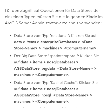
Für den Zugriff auf Operationen für Data Stores der
einzelnen Typen müssen Sie die folgenden Pfade im
ArcGIS Server
-Administratorverzeichnis verwenden:
Data Store vom Typ "relational": Klicken Sie auf
data
>
items
>
enterpriseDatabases
>
<Data
Store-Name>
>
machines
>
<Computername>
.
Der Big Data Store "spatiotemporal": Klicken Sie
auf
data
>
items
>
nosqlDatabases
>
AGSDataStore_bigdata_<Data Store-Name>
>
machines
>
<Computername>
.
Data Store vom Typ "Kachel-Cache": Klicken Sie
auf
data
>
items
>
nosqlDatabases
>
AGSDataStore_nosql_<Data Store-Name>
>
machines
>
<Computername>
.