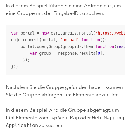
In diesem Beispiel führen Sie eine Abfrage aus, um
eine Gruppe mit der Eingabe-ID zu suchen.
var
 portal = 
new
 esri.arcgis.Portal(
'https://webada
dojo.connect(portal, 
'onLoad'
,
function
(
)
{

    portal.queryGroup(groupid).then(
function
(
respon
var
 group = response.results[
0
];

     });

});
Nachdem Sie die Gruppe gefunden haben, können
Sie die Gruppe abfragen, um Elemente abzurufen.
In diesem Beispiel wird die Gruppe abgefragt, um
fünf Elemente vom Typ
Web Map
oder
Web Mapping
Application
zu suchen.