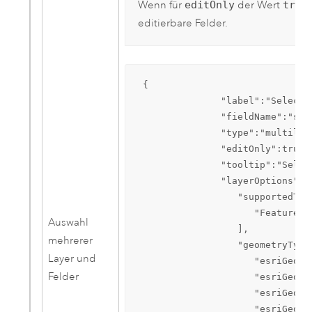
Wenn für
editOnly
der Wert
true
editierbare Felder.
 {  

               "label":"Select 
               "fieldName":"sear
               "type":"multilay
               "editOnly":true, 
               "tooltip":"Selec
               "layerOptions":{ 
                  "supportedType
                     "FeatureLay
Auswahl
                  ],

mehrerer
                  "geometryTypes
Layer und
                     "esriGeomet
Felder
                     "esriGeomet
                     "esriGeomet
                     "esriGeomet