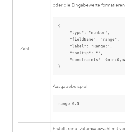
oder die Eingabewerte formatieren.
{ 

     "type": "number",

     "fieldName": "range",

     "label": "Range:",

Zahl
     "tooltip": "",

     "constraints" :{min:0,max:1
}
Ausgabebeispiel
range:0.5
Erstellt eine Datumsauswahl mit ver