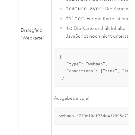
featurelayer
: Die Karte wei
filter
: Für die Karte ist ein in
4x: Die Karte enthält Inhalte, di
Dialogfeld
JavaScript
noch nicht unterstütz
"Webkarte"
{

   “type”: “webmap”,

   “conditions”: [“time”, “edit
 }
Ausgabebeispiel
webmap:"739ef0cf75de432995c77dd