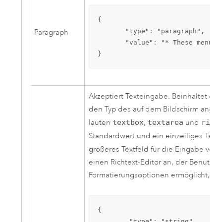
{

       "type": "paragraph",

Paragraph
       "value": "* These menu i
}
Akzeptiert Texteingabe. Beinhaltet di
den Typ des auf dem Bildschirm angeze
lauten
textbox
,
textarea
und
rich
Standardwert und ein einzeiliges Text
größeres Textfeld für die Eingabe von
einen Richtext-Editor an, der Benutz
Formatierungsoptionen ermöglicht, z. B
{

        "type": "string",
