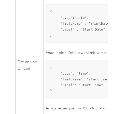
{

     "type":"date",

     "fieldName" : "startDate",

     "label" : "Start Date"

}
Erstellt eine Zeitauswahl mit verschi
Datum und
{

Uhrzeit
     "type": "time",

     "fieldName": "startTime",

     "label": "Start Time"

}
Ausgabebeispiel (im ISO-8601-Format)