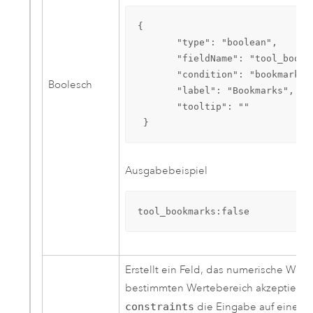
{

       "type": "boolean",

       "fieldName": "tool_bookma
       "condition": "bookmark",

Boolesch
       "label": "Bookmarks",

       "tooltip": ""

 }
Ausgabebeispiel
tool_bookmarks:false
Erstellt ein Feld, das numerische Wert
bestimmten Wertebereich akzeptiert, k
constraints
die Eingabe auf einen 