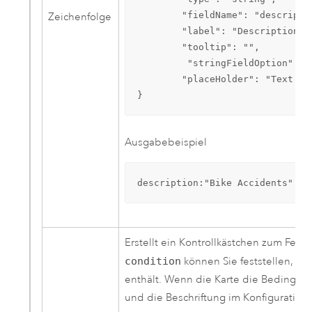
        "fieldName": "descriptio
Zeichenfolge
        "label": "Description",

        "tooltip": "",

         "stringFieldOption": r
        "placeHolder": "Text th
}
Ausgabebeispiel
description:"Bike Accidents"
Erstellt ein Kontrollkästchen zum Fest
condition
können Sie feststellen, ob
enthält. Wenn die Karte die Bedingung 
und die Beschriftung im Konfigurations