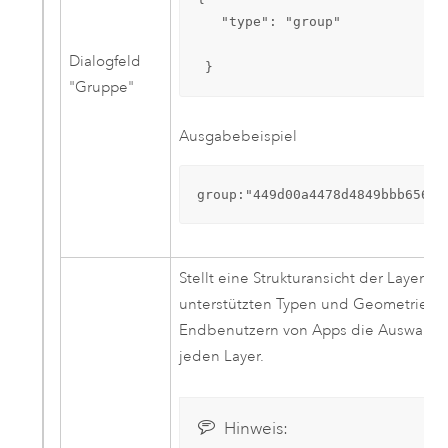
   "type": "group"

Dialogfeld
 }
"Gruppe"
Ausgabebeispiel
group:"449d00a4478d4849bbb65612
Stellt eine Strukturansicht der Layer u
unterstützten Typen und Geometriety
Endbenutzern von Apps die Auswahl me
jeden Layer.
Hinweis: