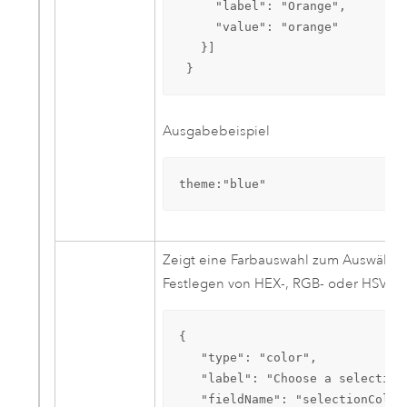
     "label": "Orange",

     "value": "orange"

   }]

 }
Ausgabebeispiel
theme:"blue"
Zeigt eine Farbauswahl zum Auswählen
Festlegen von HEX-, RGB- oder HSV-We
{

   "type": "color", 

   "label": "Choose a selection 
   "fieldName": "selectionColor"