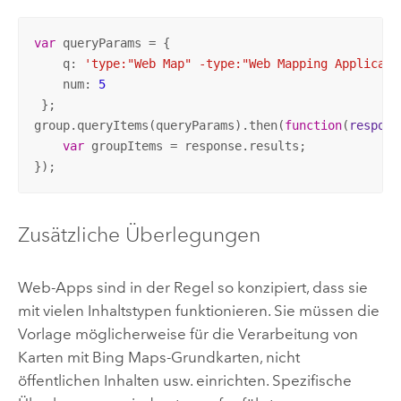
var
 queryParams = {

    q: 
'type:"Web Map" -type:"Web Mapping Applicati
    num: 
5
 };

group.queryItems(queryParams).then(
function
(
respons
var
 groupItems = response.results;

});
Zusätzliche Überlegungen
Web-Apps sind in der Regel so konzipiert, dass sie
mit vielen Inhaltstypen funktionieren. Sie müssen die
Vorlage möglicherweise für die Verarbeitung von
Karten mit
Bing Maps
-Grundkarten, nicht
öffentlichen Inhalten usw. einrichten. Spezifische