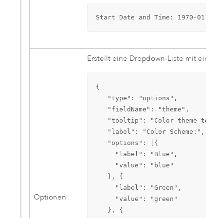
Start Date and Time: 1970-01-01
Erstellt eine Dropdown-Liste mit eine
{

   "type": "options",

   "fieldName": "theme",

   "tooltip": "Color theme to us
   "label": "Color Scheme:",

   "options": [{

     "label": "Blue",

     "value": "blue"

   }, {

     "label": "Green",

Optionen
     "value": "green"

   }, {
