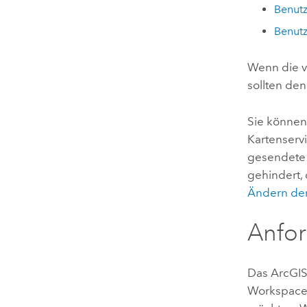
Benut
Benut
Wenn die v
sollten de
Sie könne
Kartenserv
gesendete 
gehindert,
Ändern der
Anfor
Das
ArcGIS
Workspaces