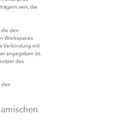
rägern sein, die
 die den
ren Workspaces
ne Verbindung mit
yer angegeben ist.
esitzer des
r den
namischen