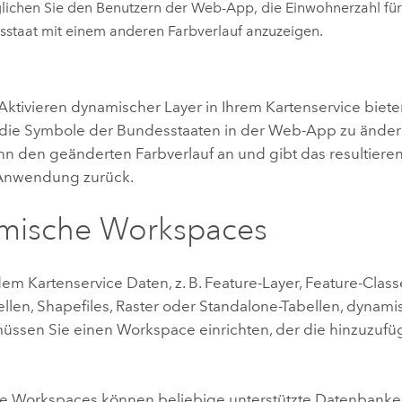
ichen Sie den Benutzern der Web-App, die Einwohnerzahl für
staat mit einem anderen Farbverlauf anzuzeigen.
ktivieren dynamischer Layer in Ihrem Kartenservice bieten
ät, die Symbole der Bundesstaaten in der Web-App zu ände
n den geänderten Farbverlauf an und gibt das resultiere
-Anwendung zurück.
mische Workspaces
m Kartenservice Daten, z. B. Feature-Layer, Feature-Class
ellen, Shapefiles, Raster oder Standalone-Tabellen, dynam
üssen Sie einen Workspace einrichten, der die hinzuzuf
 Workspaces können beliebige unterstützte Datenbanken