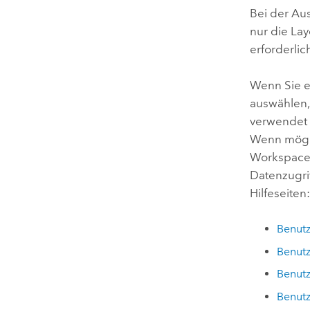
Bei der Au
nur die Lay
erforderlic
Wenn Sie e
auswählen,
verwendet 
Wenn mögli
Workspace 
Datenzugri
Hilfeseiten
Benut
Benut
Benut
Benut