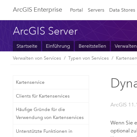
ArcGIS Enterprise
Portal
Servers
Data Stores
ArcGIS Server
Startseite
Einführung
Bereitstellen
Verwalten
Verwalten von Services
Typen von Services
Kartenser
Dyna
Kartenservice
Clients für Kartenservices
ArcGIS 11.1
Häufige Gründe für die
Verwendung von Kartenservices
Wenn Sie e
optional z
Unterstützte Funktionen in