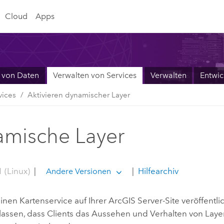
Cloud
Apps
 von Daten
Verwalten von Services
Verwalten
Entwic
vices
Aktivieren dynamischer Layer
mische Layer
 (Linux)
|
|
Hilfearchiv
Andere Versionen
inen Kartenservice auf Ihrer
ArcGIS Server
-Site veröffentl
ulassen, dass Clients das Aussehen und Verhalten von Laye