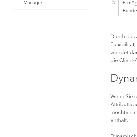
Ermögl
Manager
Bundes
Durch das A
Flexibilit
wendet dan
die Client
Dyna
Wenn Sie de
Attributtab
möchten, m
enthält.
Dynamische