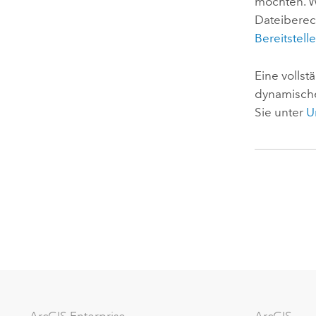
möchten. W
Dateiberec
Bereitstell
Eine volls
dynamische
Sie unter
U