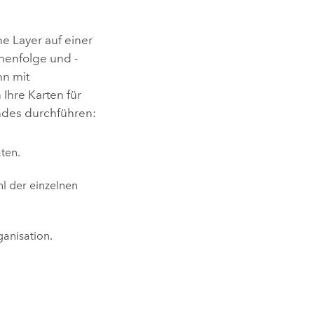
 Layer auf einer
henfolge und -
nn mit
Ihre Karten für
endes durchführen:
ten.
l der einzelnen
ganisation.