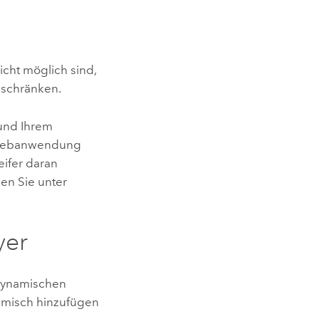
cht möglich sind,
eschränken.
und Ihrem
r Webanwendung
ifer daran
en Sie unter
yer
 dynamischen
amisch hinzufügen