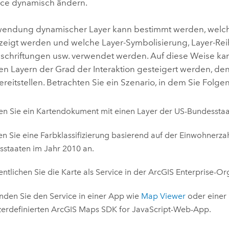
ice dynamisch ändern.
endung dynamischer Layer kann bestimmt werden, welche
zeigt werden und welche Layer-Symbolisierung, Layer-Rei
Beschriftungen usw. verwendet werden. Auf diese Weise ka
n Layern der Grad der Interaktion gesteigert werden, den 
reitstellen. Betrachten Sie ein Szenario, in dem Sie Folg
len Sie ein Kartendokument mit einen Layer der US-Bundesstaa
 Sie eine Farbklassifizierung basierend auf der Einwohnerzah
staaten im Jahr 2010 an.
entlichen Sie die Karte als Service in der
ArcGIS Enterprise
-Or
den Sie den Service in einer App wie
Map Viewer
oder einer
erdefinierten
ArcGIS Maps SDK for JavaScript
-Web-App.