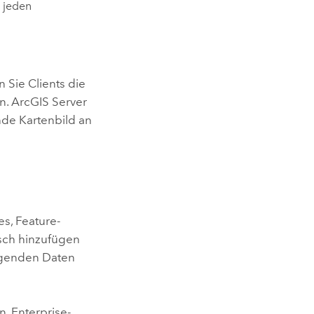
 jeden
 Sie Clients die
rn.
ArcGIS Server
nde Kartenbild an
es, Feature-
isch hinzufügen
ügenden Daten
, Enterprise-