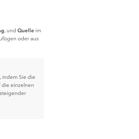
ng
, und
Quelle
im
zufügen oder aus
, indem Sie die
 die einzelnen
bsteigender