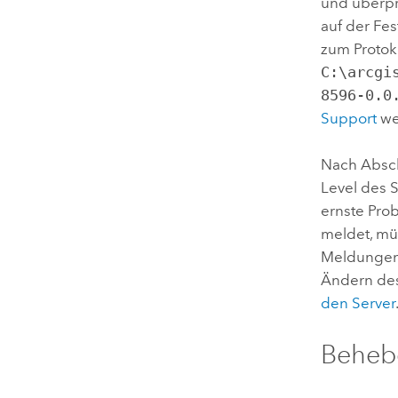
und überpr
auf der Fes
zum Protoko
C:\arcgi
8596-0.0
Support
wei
Nach Abschl
Level des 
ernste Pro
meldet, mü
Meldungen 
Ändern des
den Server
Beheb