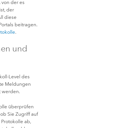
 von der es
st, der
ll diese
ortals beitragen.
tokolle
.
onen und
okoll-Level des
erte Meldungen
t werden.
olle überprüfen
b Sie Zugriff auf
 Protokolle ab,