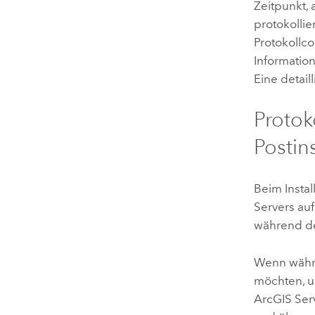
Zeitpunkt, 
protokollie
Protokollco
Informatio
Eine detail
Protok
Postin
Beim Instal
Servers au
während des
Wenn währe
möchten, u
ArcGIS Serv