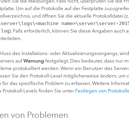
üfen Sie die Meldungen. Falls nicht, überprüfen Sie die 
tplatte.
Um auf die Protokolle auf der Festplatte zuzugreife
llverzeichnis, und öffnen Sie die aktuelle Protokolldatei (z.
sserver\logs\<machine name>\server\server-201
.log
).
Falls erforderlich, können Sie diese Angaben auch 
terleiten.
uss des Installations- oder Aktualisierungsvorgangs, wird 
Servers auf
Warnung
festgelegt. Dies bedeutet, dass nur m
bleme protokolliert werden. Wenn ein Benutzer des Server
ssen Sie den Protokoll-Level möglicherweise ändern, um d
für das spezifische Problem zu erfassen. Weitere Inform
 Protokoll-Levels finden Sie unter
Festlegen von Protokolle
.
en von Problemen