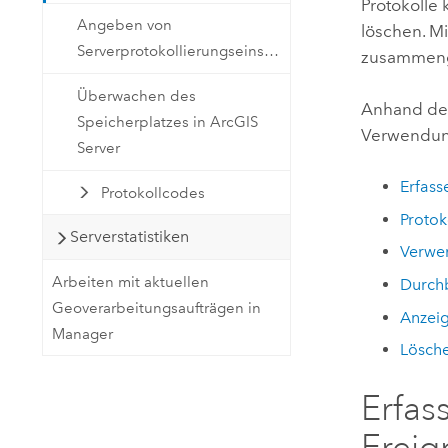
Protokolle
Angeben von
löschen. M
Serverprotokollierungseinstellungen
zusammenge
Überwachen des
Anhand der
Speicherplatzes in ArcGIS
Verwendun
Server
Erfass
Protokollcodes
Protok
Serverstatistiken
Verwen
Arbeiten mit aktuellen
Durchb
Geoverarbeitungsaufträgen in
Anzeig
Manager
Lösche
Erfas
Ereig