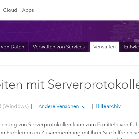
Cloud
Apps
 von Daten
Verwalten von Services
Verwalten
Entwic
iten mit Serverprotokoll
3 (Windows)
|
|
Hilfearchiv
Andere Versionen
chung von Serverprotokollen kann zum Ermitteln von Feh
n Problemen im Zusammenhang mit Ihrer Site hilfreich sein