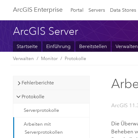
ArcGIS Enterprise
Portal
Servers
Data Stores
ArcGIS Server
Startseite
Einführung
Bereitstellen
Verwalten
Verwalten
Monitor
Protokolle
Arbe
Fehlerberichte
Protokolle
ArcGIS 11.
Serverprotokolle
Die Überwa
Arbeiten mit
Beheben vo
Serverprotokollen