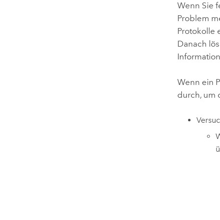
Wenn Sie fe
Problem me
Protokolle 
Danach lös
Information
Wenn ein P
durch, um d
Versuc
W
ü