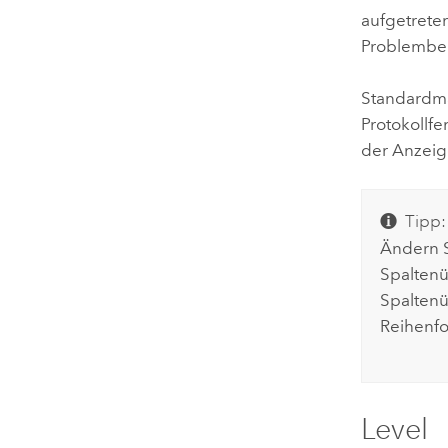
aufgetreten
Problembeh
Standardmä
Protokollf
der Anzeig
Tipp:
Ändern S
Spaltenü
Spaltenü
Reihenf
Level