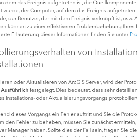
an dem das Ereignis aufgetreten ist, die Quellkomponente,
rt wurde, der Computer, auf dem das Ereignis aufgetreten i
de, der Benutzer, der mit dem Ereignis verknüpft ist, usw. A
nen können zu einer effektiveren Problembehebung Ihres P
lierte Erläuterung dieser Informationen finden Sie unter
Pro
ollierungsverhalten von Installati
stallationen
lieren oder Aktualisieren von
ArcGIS Server
, wird der Prot
f
Ausführlich
festgelegt. Dies bedeutet, dass sehr detailli
 Installations- oder Aktualisierungsvorgangs protokollier
nd dieses Vorgangs ein Fehler auftritt und Sie die Protok
m den Fehler zu beheben, müssen Sie zunächst ermitteln, o
er Manager haben. Sollte dies der Fall sein, fragen Sie die