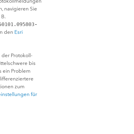
Protokollmeldungen
n, navigieren Sie
 B.
50101.095803-
an den
Esri
der Protokoll-
ittelschwere bis
s ein Problem
ifferenziertere
ationen zum
instellungen für