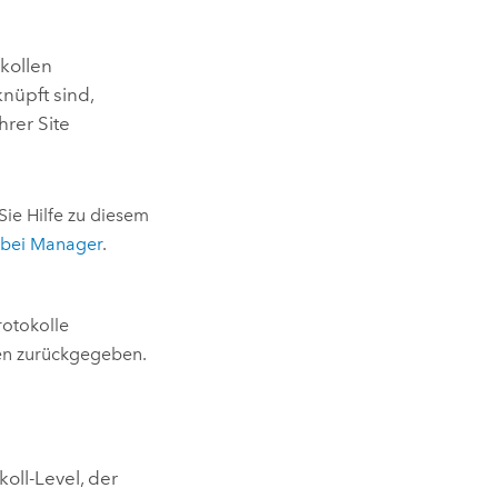
okollen
nüpft sind,
hrer Site
Sie Hilfe zu diesem
bei Manager
.
rotokolle
nen zurückgegeben.
oll-Level, der