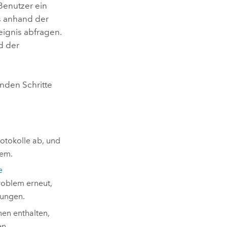
 Benutzer ein
s anhand der
eignis abfragen.
d der
nden Schritte
otokolle ab, und
lem.
e
roblem erneut,
dungen.
en enthalten,
en.