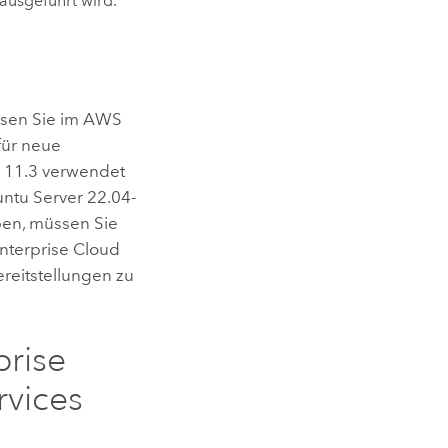
ausgeführt wird.
sen Sie im
AWS
für neue
r
11.3
verwendet
ntu Server
22.04-
ben, müssen Sie
nterprise Cloud
reitstellungen zu
prise
vices