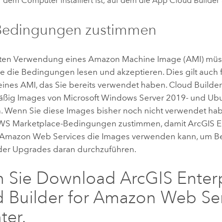
f dem Computer installiert ist, auf dem die App
Cloud Builder
Bedingungen zustimmen
sten Verwendung eines
Amazon Machine Image (AMI)
müs
e die Bedingungen lesen und akzeptieren. Dies gilt auch 
eines
AMI
, das Sie bereits verwendet haben.
Cloud Builde
äßig Images von
Microsoft Windows Server
2019- und
Ubu
 Wenn Sie diese Images bisher noch nicht verwendet ha
WS
Marketplace-Bedingungen zustimmen, damit
ArcGIS E
r Amazon Web Services
die Images verwenden kann, um Be
oder Upgrades daran durchzuführen.
n Sie Download
ArcGIS Enter
 Builder for Amazon Web Ser
ter.