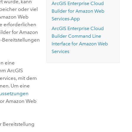
ert wurde, kann
ArcGIS Enterprise Cloud
eicher oder viel
Builder for Amazon Web
Amazon Web
Services
-App
ie erforderlichen
ArcGIS Enterprise Cloud
ilder for Amazon
Builder Command Line
e
-Bereitstellungen
Interface for Amazon Web
Services
n eine
amm
ArcGIS
ervices
, mit dem
nen. Um eine
ussetzungen
 for Amazon Web
 Bereitstellung