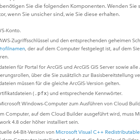
 benötigen Sie die folgenden Komponenten. Wenden Sie sic
or, wenn Sie unsicher sind, wie Sie diese erhalten.
WS
-Konto.
AWS
-Zugriffsschlüssel und den entsprechenden geheimen Sch
Profilnamen
, der auf dem Computer festgelegt ist, auf dem Si
ren.
dateien für
Portal for ArcGIS
und
ArcGIS GIS Server
sowie alle
ierungsrollen, über die Sie zusätzlich zur Basisbereitstellung v
dateien müssen für die gleiche ArcGIS-Version gelten.
rtifikatdateien (
.pfx
) und entsprechende Kennwörter.
Microsoft Windows
-Computer zum Ausführen von
Cloud Buil
em Computer, auf dem
Cloud Builder
ausgeführt wird, muss
Mi
work
4.8 oder höher installiert sein.
tuelle 64-Bit-Version von
Microsoft Visual C++
Redistributable