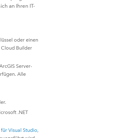
h an Ihren IT-
lüssel oder einen
e
Cloud Builder
ArcGIS Server
-
erfügen. Alle
der
.
crosoft .NET
 für
Visual Studio
,