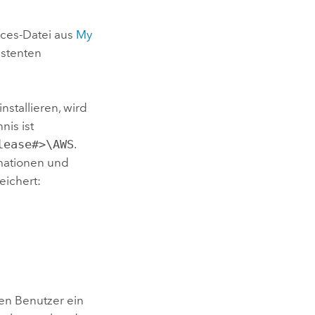
ices
-Datei aus
My
istenten
installieren, wird
nis ist
lease#>\AWS
.
rmationen und
ichert:
en Benutzer ein