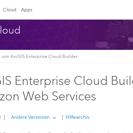
Cloud
Apps
Cloud
von ArcGIS Enterprise Cloud Builder
IS Enterprise Cloud Buil
on Web Services
3
|
|
Hilfearchiv
Andere Versionen