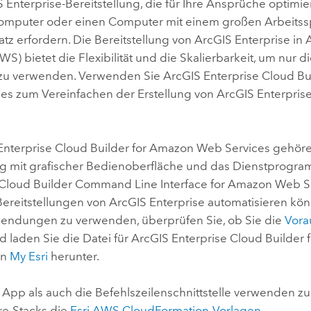
 Enterprise
-Bereitstellung, die für Ihre Ansprüche optimi
mputer oder einen Computer mit einem großen Arbeitssp
tz erfordern. Die Bereitstellung von
ArcGIS Enterprise
in
AWS)
bietet die Flexibilität und die Skalierbarkeit, um nur d
zu verwenden. Verwenden Sie
ArcGIS Enterprise Cloud Bu
ces
zum Vereinfachen der Erstellung von
ArcGIS Enterpris
Enterprise Cloud Builder for Amazon Web Services
gehöre
 mit grafischer Bedienoberfläche und das Dienstprogr
 Cloud Builder Command Line Interface for Amazon Web S
Bereitstellungen von
ArcGIS Enterprise
automatisieren kön
endungen zu verwenden, überprüfen Sie, ob Sie die
Vora
nd laden Sie die Datei für
ArcGIS Enterprise Cloud Builder
on
My Esri
herunter.
App als auch die Befehlszeilenschnittstelle verwenden zur
re-Stacks die
Esri
AWS CloudFormation
-Vorlagen
.