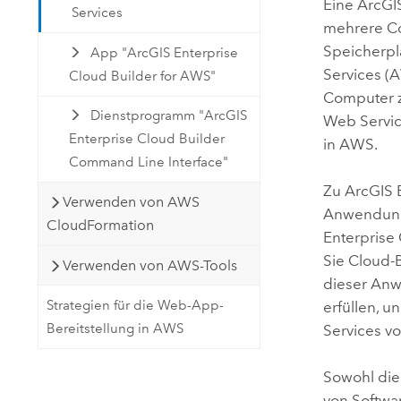
Eine
ArcGIS
Services
mehrere Co
Speicherpla
App "ArcGIS Enterprise
Services (
Cloud Builder for AWS"
Computer 
Dienstprogramm "ArcGIS
Web Servi
Enterprise Cloud Builder
in
AWS
.
Command Line Interface"
Zu
ArcGIS 
Verwenden von AWS
Anwendung
CloudFormation
Enterprise
Sie Cloud-
Verwenden von AWS-Tools
dieser Anw
Strategien für die Web-App-
erfüllen, u
Bereitstellung in AWS
Services
v
Sowohl die 
von Softwa