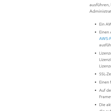
ausführen,
Administrat
Ein
A
Einen
AWS
-
ausfüh
Lizenz
Lizenz
Lizenz
SSL-Ze
Einen
Auf d
Frame
Die ak