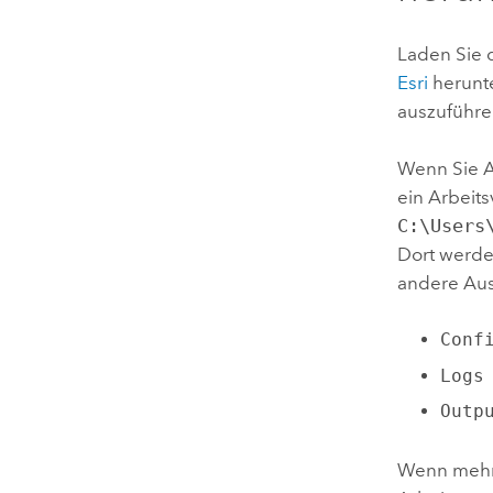
Laden Sie 
Esri
herunte
auszuführe
Wenn Sie
A
ein Arbeits
C:\Users
Dort werd
andere Aus
Conf
Logs
Outp
Wenn mehre