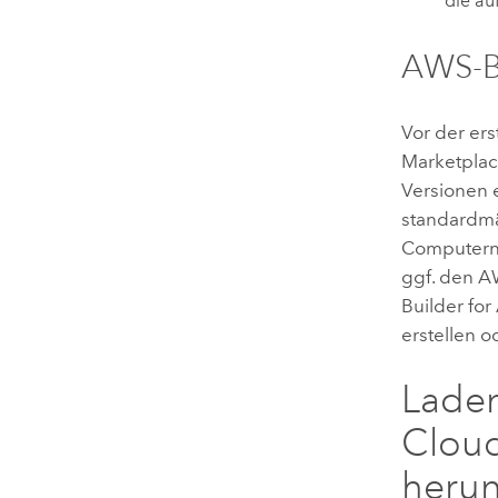
die au
AWS
-
Vor der er
Marketplac
Versionen 
standardm
Computern.
ggf. den
A
Builder fo
erstellen 
Lade
Cloud
herun