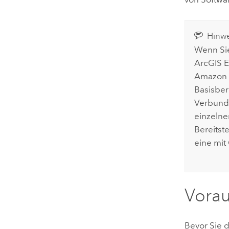
Hinwe
Wenn Si
ArcGIS E
Amazon 
Basisber
Verbunds
einzeln
Bereitst
eine mit
Vora
Bevor Sie 