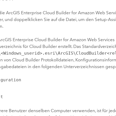
die
ArcGIS Enterprise Cloud Builder for Amazon Web Serv
r, und doppelklicken Sie auf die Datei, um den Setup-Ass
n.
rcGIS Enterprise Cloud Builder for Amazon Web Services
verzeichnis für
Cloud Builder
erstellt. Das Standardverzeich
\<Windows_userid>.esri\ArcGIS\CloudBuilder<re
en von
Cloud Builder
Protokolldateien, Konfigurationsinfo
gabedateien in den folgenden Unterverzeichnissen gespe
iguration
ut
re Benutzer denselben Computer verwenden, ist für jed