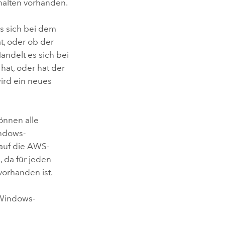
halten vorhanden.
es sich bei dem
t, oder ob der
andelt es sich bei
hat, oder hat der
ird ein neues
önnen alle
ndows
-
auf die
AWS
-
 da für jeden
vorhanden ist.
Windows
-