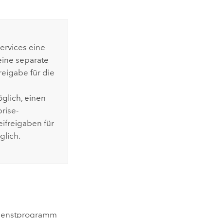
ervices
eine
ine separate
freigabe für die
öglich, einen
prise
-
eifreigaben für
glich.
ndienstprogramm