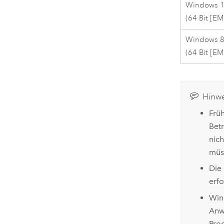
Windows 10
(64 Bit [E
Windows 8.
(64 Bit [E
Hinwe
Früh
Betr
nic
müs
Die 
erfo
Win
Anwe
Pro