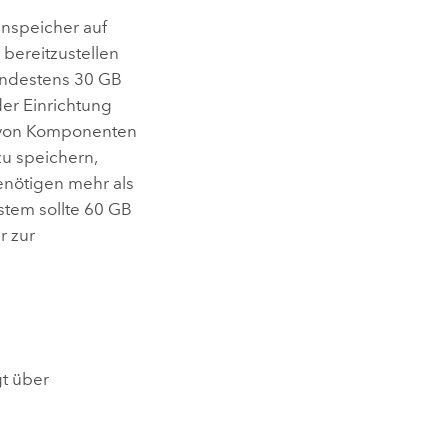
enspeicher auf
bereitzustellen
mindestens 30 GB
der Einrichtung
on von Komponenten
zu speichern,
benötigen mehr als
stem sollte 60 GB
r zur
gt über