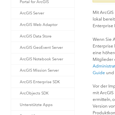
Portal for ArcGIS
Mit
ArcGIS 
ArcGIS Server
lokal bere
ArcGIS Web Adaptor
Enterprise 
ArcGIS Data Store
Wenn Sie
A
Enterprise
ArcGIS GeoEvent Server
eine höhere
ArcGIS Notebook Server
Mitglieder
Administr
ArcGIS Mission Server
Guide
und
ArcGIS Enterprise SDK
Vor der I
mit
ArcGIS 
ArcObjects SDK
ermitteln,
Unterstützte Apps
Version vo
Produktkom