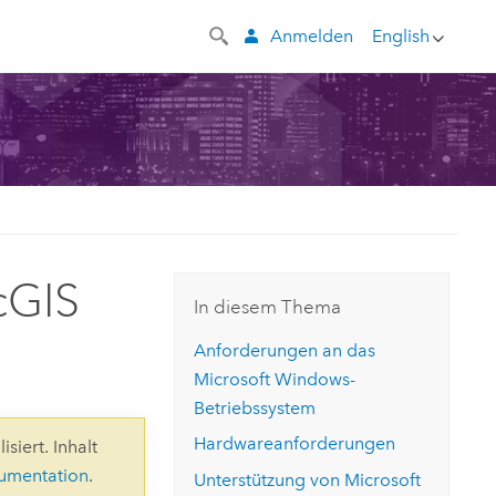
Anmelden
English
cGIS
In diesem Thema
Anforderungen an das
Microsoft Windows
-
Betriebssystem
Hardwareanforderungen
siert. Inhalt
kumentation
.
Unterstützung von
Microsoft