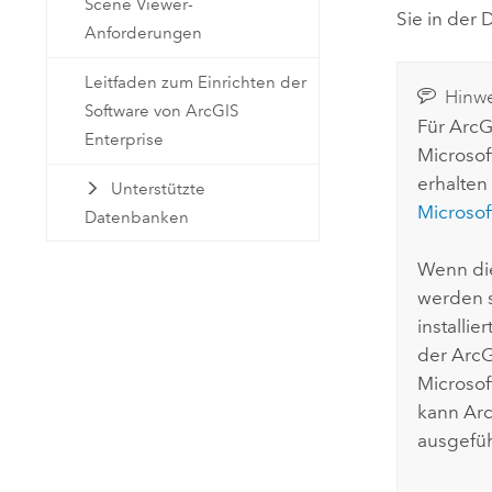
Scene Viewer-
Sie in der
Anforderungen
Leitfaden zum Einrichten der
Hinwe
Software von ArcGIS
Für
ArcG
Enterprise
Microsof
erhalten
Unterstützte
Microsof
Datenbanken
Wenn d
werden s
installie
der
ArcG
Microsof
kann
Arc
ausgefüh