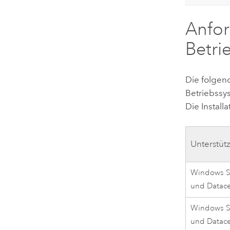
Anfo
Betri
Die folgen
Betriebssy
Die Install
Unterstüt
Windows S
und Datac
Windows S
und Datac