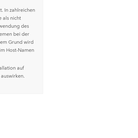
. In zahlreichen
 als nicht
rwendung des
lemen bei der
esem Grund wird
ch im Host-Namen
allation auf
 auswirken.