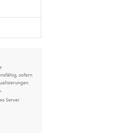
e
nsfähig, sofern
ualisierungen
.
s Server