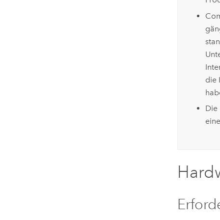
Comp
gäng
sta
Unt
Int
die 
hab
Die 
ein
Hard
Erford