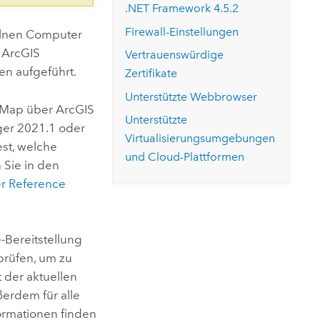
.NET Framework
4.5.2
Firewall-Einstellungen
elnen Computer
n
ArcGIS
Vertrauenswürdige
n aufgeführt.
Zertifikate
Unterstützte Webbrowser
2Map
über
ArcGIS
Unterstützte
ger
2021.1 oder
Virtualisierungsumgebungen
est, welche
und Cloud-Plattformen
 Sie in den
r
Reference
e
-Bereitstellung
rüfen, um zu
 der aktuellen
ßerdem für alle
ormationen finden