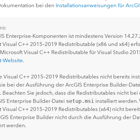
 Dokumentation bei den
Installationsanweisungen für
ArcGI
is:
IS Enterprise
-Komponenten ist mindestens Version 14.27
t Visual C++
2015–2019 Redistributable (x86 und x64) erfor
Microsoft Visual C++
Redistributable für
Visual Studio
2015
t
-Website
.
ie
Visual C++
2015–2019 Redistributables nicht bereits instal
ie bei der Ausführung der
ArcGIS Enterprise Builder
-Dat
rt. Beachten Sie jedoch, dass die Redistributables nicht be
IS Enterprise Builder
-Datei
setup.msi
installiert werden
t Visual C++
2015–2019 Redistributables (x64) nicht bereits 
GIS Enterprise Builder
nicht durch die Ausführung der Da
rt werden.