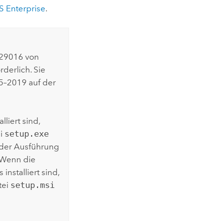
S Enterprise
.
.29016 von
derlich. Sie
–2019 auf der
liert sind,
ei
setup.exe
i der Ausführung
. Wenn die
installiert sind,
tei
setup.msi