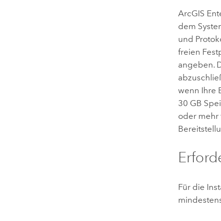
ArcGIS Ent
dem System
und Protok
freien Fest
angeben. D
abzuschlie
wenn Ihre B
30 GB Speic
oder mehr 
Bereitstell
Erford
Für die Ins
mindestens