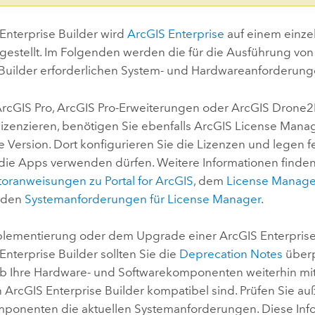
Enterprise Builder
wird
ArcGIS Enterprise
auf einem einz
itgestellt. Im Folgenden werden die für die Ausführung vo
Builder
erforderlichen System- und Hardwareanforderunge
rcGIS Pro
,
ArcGIS Pro
-Erweiterungen oder
ArcGIS Drone
lizenzieren, benötigen Sie ebenfalls
ArcGIS License Mana
 Version. Dort konfigurieren Sie die Lizenzen und legen f
 die Apps verwenden dürfen. Weitere Informationen finden
atoranweisungen zu
Portal for ArcGIS
, dem
License Manage
 den
Systemanforderungen für
License Manager
.
mplementierung oder dem Upgrade einer
ArcGIS Enterpris
Enterprise Builder
sollten Sie die
Deprecation Notes
überp
 ob Ihre Hardware- und Softwarekomponenten weiterhin mit
n
ArcGIS Enterprise Builder
kompatibel sind. Prüfen Sie au
ponenten die aktuellen Systemanforderungen. Diese Inf