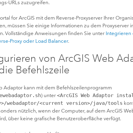
gs-URLs zuzugreifen.
ortal for ArcGIS
mit dem Reverse-Proxyserver Ihrer Organi
en, müssen Sie einige Informationen zu dem Proxyserver i
len. Vollständige Anweisungen finden Sie unter
Integrieren 
rse-Proxy oder Load Balancer
.
gurieren von
ArcGIS Web Ad
die Befehlszeile
b Adaptor
kann mit dem Befehlszeilenprogramm
ewebadaptor.sh
) unter
<ArcGIS Web Adaptor insta
y>/webadaptor/<current version>/java/tools
konf
esonders nützlich, wenn der Computer, auf dem
ArcGIS We
rd, über keine grafische Benutzeroberfläche verfügt.