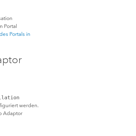
sation
m Portal
des Portals in
aptor
llation
iguriert werden.
b Adaptor