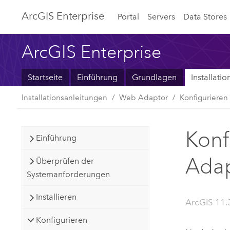
ArcGIS Enterprise
Portal
Servers
Data Stores
ArcGIS Enterprise
Startseite
Einführung
Grundlagen
Installati
Installationsanleitungen
Web Adaptor
Konfigurieren
Konf
Einführung
Adap
Überprüfen der
Systemanforderungen
Installieren
ArcGIS 11.3
Konfigurieren