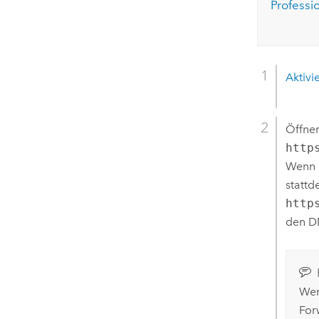
Professi
Aktivi
Öffnen
http
Wenn e
stattd
http
den DN
Wen
For