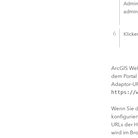
Admini
admini
Klicke
ArcGIS We
dem
Portal
Adaptor
-U
https://
Wenn Sie d
konfigurier
URLs der H
wird im Br