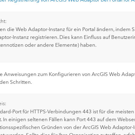
cht:
en die Web Adaptor-Instanz für ein Portal ändern, indem S
tor-Instanz registrieren. Dies kann Einfluss auf Benutzerin
artennotizen oder andere Elemente) haben.
ge Anweisungen zum Konfigurieren von
ArcGIS Web Adap
den Schritten.
is:
dard-Port für HTTPS-Verbindungen 443 ist für die meisten
. In einigen seltenen Fällen kann Port 443 auf dem Webse
tionsspezifischen Gründen von der
ArcGIS Web Adaptor
-
t werden. Sollte dies für Ihre Organisation zutreffen, erfa