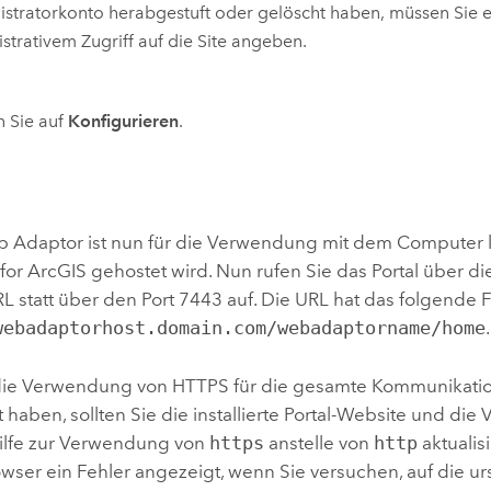
stratorkonto herabgestuft oder gelöscht haben, müssen Sie e
strativem Zugriff auf die Site angeben.
n Sie auf
Konfigurieren
.
b Adaptor
ist nun für die Verwendung mit dem Computer ko
 for ArcGIS
gehostet wird. Nun rufen Sie das Portal über d
RL statt über den Port 7443 auf. Die URL hat das folgende 
webadaptorhost.domain.com/webadaptorname/home
.
ie Verwendung von HTTPS für die gesamte Kommunikation
t haben, sollten Sie die installierte Portal-Website und di
ilfe zur Verwendung von
https
anstelle von
http
aktualis
owser ein Fehler angezeigt, wenn Sie versuchen, auf die u