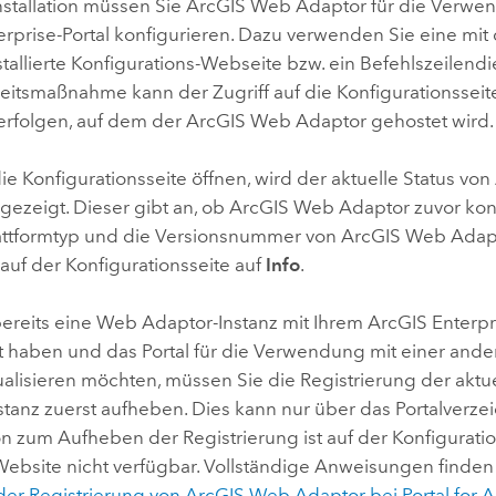
nstallation müssen Sie
ArcGIS Web Adaptor
für die Verwe
erprise
-Portal konfigurieren. Dazu verwenden Sie eine mi
stallierte Konfigurations-Webseite bzw. ein Befehlszeilen
heitsmaßnahme kann der Zugriff auf die Konfigurationsseit
rfolgen, auf dem der
ArcGIS Web Adaptor
gehostet wird.
e Konfigurationsseite öffnen, wird der aktuelle Status von
gezeigt. Dieser gibt an, ob
ArcGIS Web Adaptor
zuvor kon
ttformtyp und die Versionsnummer von
ArcGIS Web Adap
 auf der Konfigurationsseite auf
Info
.
ereits eine Web Adaptor-Instanz mit Ihrem
ArcGIS Enterpr
rt haben und das Portal für die Verwendung mit einer an
tualisieren möchten, müssen Sie die Registrierung der akt
tanz zuerst aufheben. Dies kann nur über das Portalverzei
n zum Aufheben der Registrierung ist auf der Konfiguratio
Website nicht verfügbar. Vollständige Anweisungen finden
er Registrierung von
ArcGIS Web Adaptor
bei
Portal for 