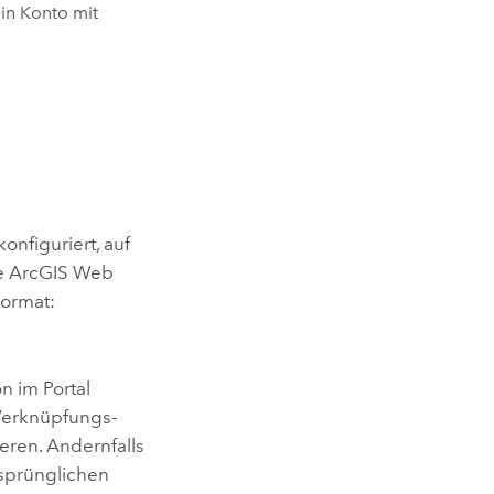
in Konto mit
nfiguriert, auf
ie
ArcGIS Web
Format:
 im Portal
e Verknüpfungs-
ieren. Andernfalls
rsprünglichen