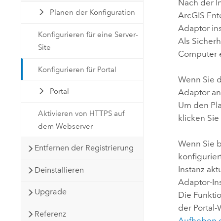
Nach der I
Planen der Konfiguration
ArcGIS Ent
Adaptor
in
Konfigurieren für eine Server-
Als Sicher
Site
Computer e
Konfigurieren für Portal
Wenn Sie di
Portal
Adaptor
an
Um den Pla
Aktivieren von HTTPS auf
klicken Sie
dem Webserver
Wenn Sie b
Entfernen der Registrierung
konfigurie
Instanz ak
Deinstallieren
Adaptor-Ins
Upgrade
Die Funktio
der Portal-
Referenz
Aufheben d