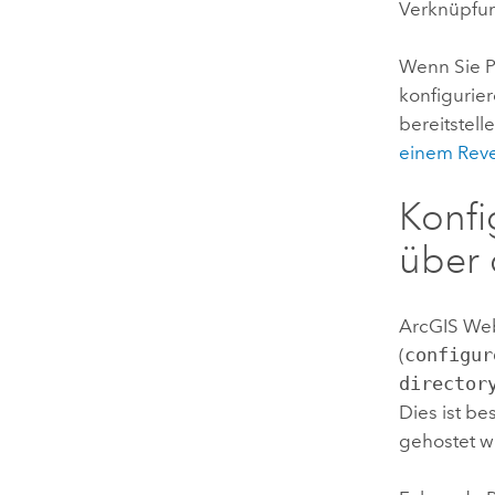
Verknüpfun
Wenn Sie
P
konfigurier
bereitstel
einem Reve
Konfi
über 
ArcGIS We
(
configur
director
Dies ist b
gehostet wi