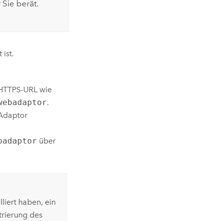
 Sie berät.
 ist.
 HTTPS-URL wie
webadaptor
.
 Adaptor
badaptor
über
lliert haben, ein
trierung des