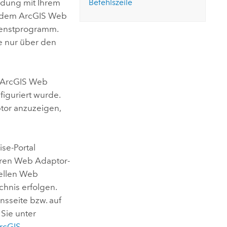
ndung mit Ihrem
Befehlszeile
t dem
ArcGIS Web
dienstprogramm.
e nur über den
ArcGIS Web
figuriert wurde.
tor
anzuzeigen,
ise
-Portal
deren Web Adaptor-
uellen Web
chnis erfolgen.
nsseite bzw. auf
 Sie unter
ArcGIS
.