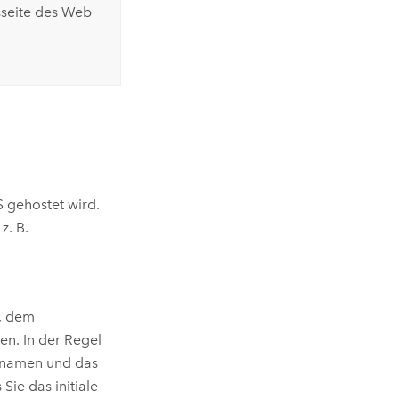
sseite des Web
S
gehostet wird.
z. B.
n, dem
n. In der Regel
ernamen und das
Sie das initiale