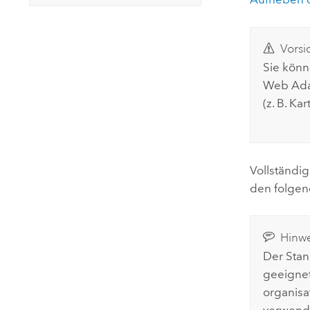
Vorsi
Sie könn
Web Adap
(z. B. K
Vollständi
den folgen
Hinwe
Der Stan
geeignet
organisa
verwende