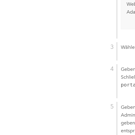
Web
Ada
Wähle
Geben
Schlie
port
Geben 
Admin
geben 
entspr