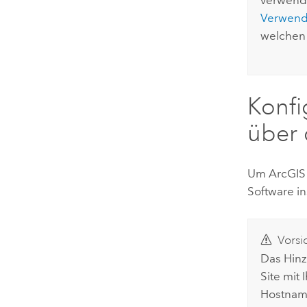
Verwende
welchen 
Konfi
über 
Um
ArcGIS
Software in
Vorsi
Das Hinz
Site mit
Hostname