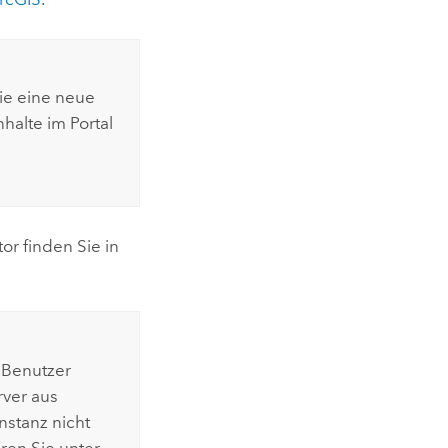
ie eine neue
halte im Portal
tor
finden Sie in
 Benutzer
rver aus
Instanz nicht
hren Sie unter