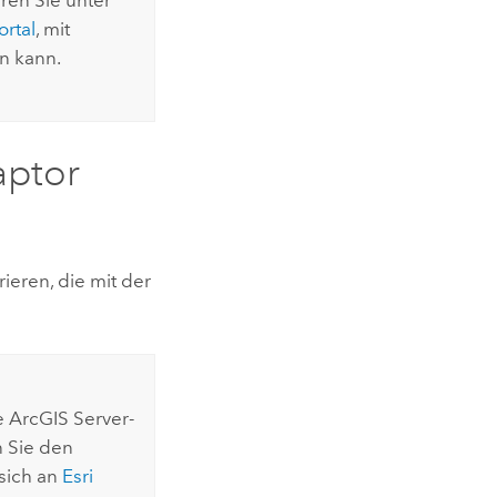
ortal
, mit
n kann.
aptor
ieren, die mit der
e
ArcGIS Server
-
n Sie den
sich an
Esri