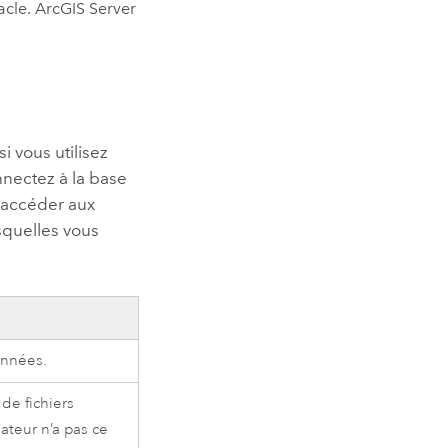
acle
.
ArcGIS Server
si vous utilisez
nnectez à la base
 accéder aux
squelles vous
onnées.
de fichiers
ateur n’a pas ce