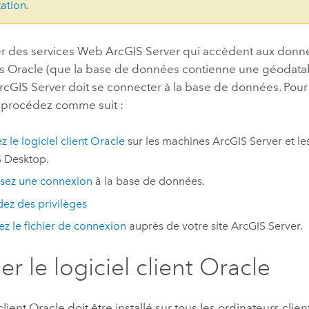
ation
.
er des services Web
ArcGIS Server
qui accèdent aux donné
es
Oracle
(que la base de données contienne une géodata
rcGIS Server
doit se connecter à la base de données. Pour
 procédez comme suit :
ez le logiciel client
Oracle
sur les machines
ArcGIS Server
et le
S Desktop
.
ssez une connexion
à la base de données.
ez des privilèges
vez le fichier de connexion
auprès de votre site
ArcGIS Server
.
ler le logiciel client
Oracle
client
Oracle
doit être installé sur tous les ordinateurs clie