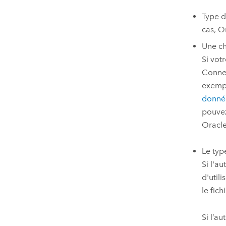
Type d
cas,
O
Une c
Si vot
Connec
exempl
donné
pouvez
Oracl
Le typ
Si l'a
d'util
le fic
Si l’a