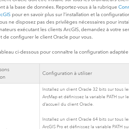
nt à la base de données. Reportez-vous à la rubrique
Con
rcGIS
pour en savoir plus sur l’installation et la configuratio
 vous ne disposez pas des privilèges nécessaires pour instal
inateurs exécutant les clients ArcGIS, demandez à votre se
et de configurer le client
Oracle
pour vous.
 tableau ci-dessous pour connaître la configuration adaptée à
sons
Configuration à utiliser
ion
Installez un client
Oracle
32 bits sur tous l
ArcMap
et définissez la variable PATH sur le
d’accueil du client
Oracle
.
Installez un client
Oracle
64 bits sur tous l
ArcGIS Pro
et définissez la variable PATH sur