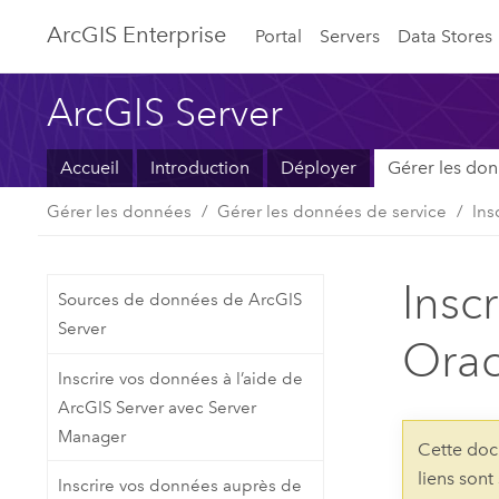
Arc
GIS Enterprise
Portal
Servers
Data Stores
ArcGIS Server
Accueil
Introduction
Déployer
Gérer les do
Gérer les données
Gérer les données de service
Ins
Insc
Sources de données de ArcGIS
Server
Orac
Inscrire vos données à l’aide de
ArcGIS Server avec Server
Manager
Cette doc
liens sont
Inscrire vos données auprès de