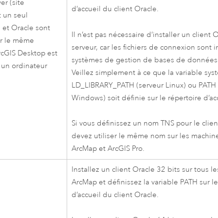
ver
(site
d’accueil du client
Oracle
.
 un seul
) et
Oracle
sont
Il n’est pas nécessaire d’installer un client
O
sur le même
serveur, car les fichiers de connexion sont i
rcGIS Desktop
est
systèmes de gestion de bases de donnée
r un ordinateur
Veillez simplement à ce que la variable sy
LD_LIBRARY_PATH (serveur Linux) ou PATH 
Windows) soit définie sur le répertoire d’ac
Si vous définissez un nom TNS pour le clie
devez utiliser le même nom sur les machi
ArcMap
et
ArcGIS Pro
.
Installez un client
Oracle
32 bits sur tous l
ArcMap
et définissez la variable PATH sur le
d’accueil du client
Oracle
.