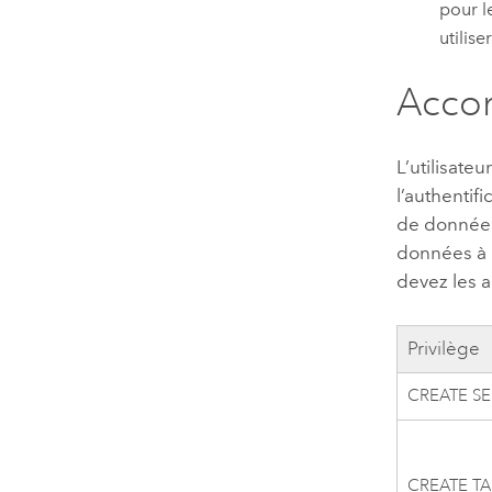
pour 
utilis
Accor
L’utilisate
l’authentif
de données
données à p
devez les a
Privilège
CREATE S
CREATE TA