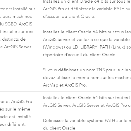
Installez un client
Oracle
64 bits sur tous l
ver
est installé sur
ArcGIS Pro
et définissez la variable PATH sur
sieurs machines
d’accueil du client
Oracle
.
 du SGBD.
ArcGIS
t installé sur des
Installez le client
Oracle
64 bits sur tous le
 distincts de
ArcGIS Server
et veillez à ce que la variab
de
ArcGIS Server
.
(Windows) ou LD_LIBRARY_PATH (Linux) soit
répertoire d’accueil du client
Oracle
.
Si vous définissez un nom TNS pour le clie
devez utiliser le même nom sur les machi
ArcMap
et
ArcGIS Pro
.
Installez le client
Oracle
64 bits sur toutes 
ver
et
ArcGIS Pro
ArcGIS Server
.
ArcGIS Server
et
ArcGIS Pro
ut
lés sur le même
acle
est installé
Définissez la variable système PATH sur le r
eur différent.
du client
Oracle
.