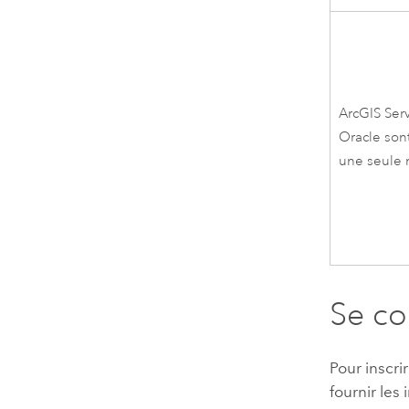
ArcGIS Ser
Oracle
sont
une seule 
Se co
Pour inscr
fournir les