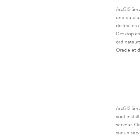
ArcGIS Ser
une ou plu
distinctes
Desktop
es
ordinateurs
Oracle
et 
ArcGIS Ser
sont instal
serveur.
Or
sur un serv