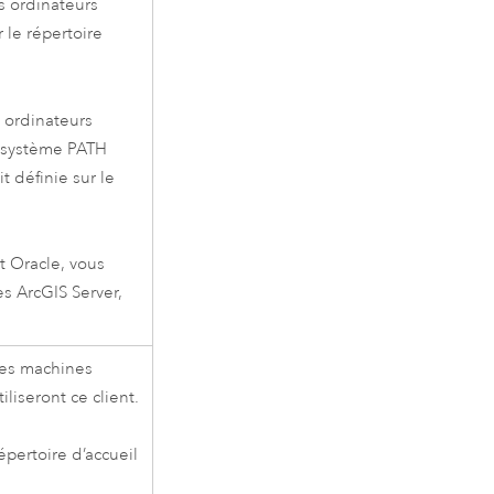
es ordinateurs
 le répertoire
s ordinateurs
le système PATH
 définie sur le
nt
Oracle
, vous
nes
ArcGIS Server
,
les machines
iliseront ce client.
épertoire d’accueil