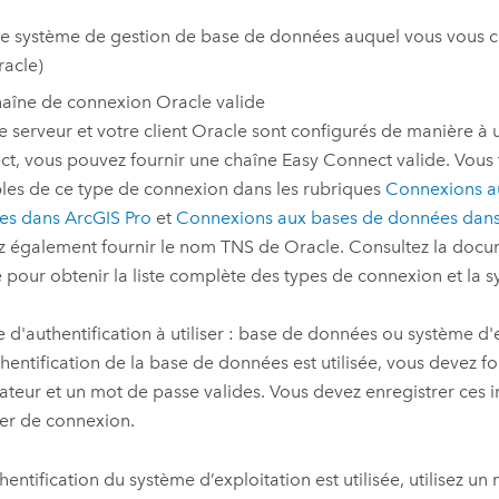
e système de gestion de base de données auquel vous vous c
racle
)
haîne de connexion
Oracle
valide
re serveur et votre client
Oracle
sont configurés de manière à ut
t, vous pouvez fournir une chaîne Easy Connect valide. Vous
es de ce type de connexion dans les rubriques
Connexions a
es dans
ArcGIS Pro
et
Connexions aux bases de données dan
 également fournir le nom TNS de
Oracle
. Consultez la doc
e
pour obtenir la liste complète des types de connexion et la s
e d'authentification à utiliser : base de données ou système d'
uthentification de la base de données est utilisée, vous devez f
isateur et un mot de passe valides. Vous devez enregistrer ces
hier de connexion.
uthentification du système d’exploitation est utilisée, utilisez