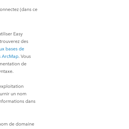
onnectez (dans ce
iliser Easy
 trouverez des
ux bases de
s
ArcMap
. Vous
umentation de
yntaxe.
exploitation
ournir un nom
 informations dans
 un nom de domaine