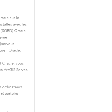
racle
sur le
nstallés avec les
s (SGBD)
Oracle
.
stème
(serveur
cueil
Oracle
.
nt
Oracle
, vous
nes
ArcGIS Server
,
es ordinateurs
 répertoire