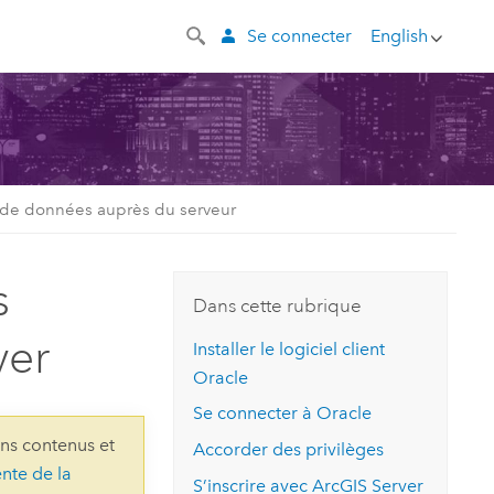
Se connecter
English
s de données auprès du serveur
s
Dans cette rubrique
ver
Installer le logiciel client
Oracle
Se connecter à
Oracle
ins contenus et
Accorder des privilèges
ente de la
S’inscrire avec
ArcGIS Server