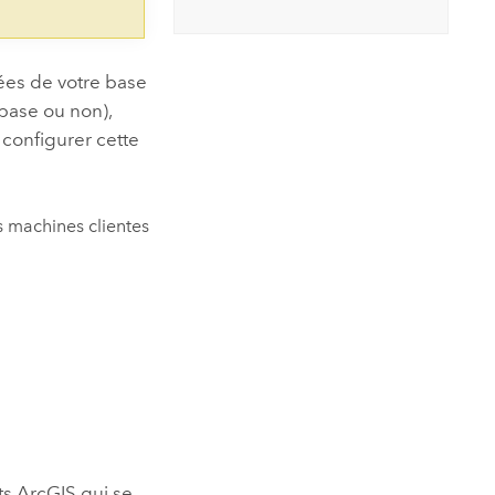
es de votre base
base ou non),
 configurer cette
s machines clientes
nts ArcGIS qui se