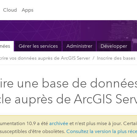
Cloud
Apps
nnées
Gérer les services
Administrer
Développer
crire vos données auprès de ArcGIS Server
Inscrire des base
rire une base de donnée
le auprès de ArcGIS Ser
umentation 10.9 a été
archivée
et n’est plus mise à jour. Certa
 susceptibles d’être obsolètes.
Consultez la version la plus réc