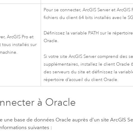
Pour se connecter,
ArcGIS Server
et
ArcGIS 
fichiers du client 64 bits installés avec le 
Définissez la variable PATH sur le répertoire
ver
,
ArcGIS Pro
et
Oracle
.
 tous installés sur
machine.
Si votre site
ArcGIS Server
comprend des se
supplémentaires, installez le client
Oracle
6
des serveurs du site et définissez la variab
répertoire d’accueil du client
Oracle
.
nnecter à
Oracle
ire une base de données
Oracle
auprès d’un site
ArcGIS Se
 informations suivantes :