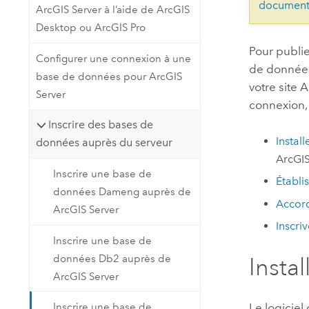
document
ArcGIS Server à l’aide de ArcGIS
Desktop ou ArcGIS Pro
Pour publi
Configurer une connexion à une
de donné
base de données pour ArcGIS
votre site
A
Server
connexion,
Inscrire des bases de
Install
données auprès du serveur
ArcGI
Inscrire une base de
Établi
données Dameng auprès de
Accord
ArcGIS Server
Inscri
Inscrire une base de
données Db2 auprès de
Instal
ArcGIS Server
Inscrire une base de
Le logiciel 