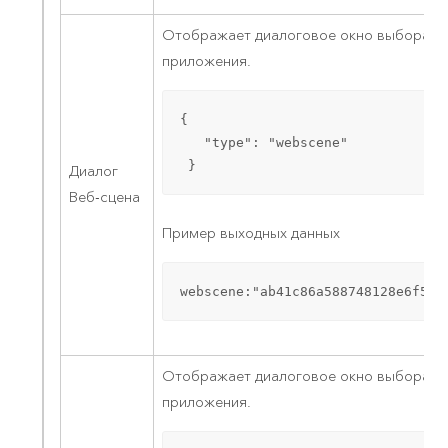
Отображает диалоговое окно выбора ил
приложения.
{

   "type": "webscene"

 }
Диалог
Веб-сцена
Пример выходных данных
webscene:"ab41c86a588748128e6f5d8
Отображает диалоговое окно выбора ил
приложения.