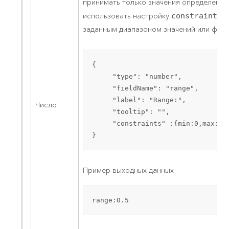
принимать только значения определенно
использовать настройку
constraints
д
заданным диапазоном значений или фор
{ 

     "type": "number",

     "fieldName": "range",

     "label": "Range:",

Число
     "tooltip": "",

     "constraints" :{min:0,max:10,
}
Пример выходных данных
range:0.5