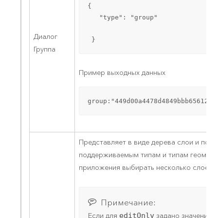
{

   "type": "group"

Диалог
 }
Группа
Пример выходных данных
group:"449d00a4478d4849bbb6561235
Представляет в виде дерева слои и пол
поддерживаемым типам и типам геометр
приложения выбирать несколько слоев и
Примечание:
Если для
editOnly
задано значение
t