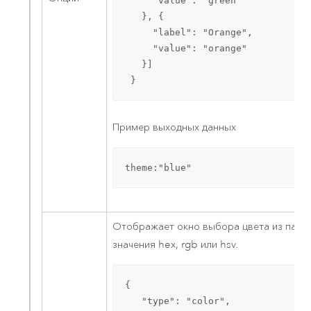
     "value": "green"

   }, {

     "label": "Orange",

     "value": "orange"

   }]

 }
Пример выходных данных
theme:"blue"
Отображает окно выбора цвета из палит
значения hex, rgb или hsv.
{

   "type": "color", 
