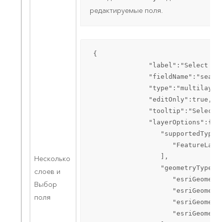
редактируемые поля.
 {  

               "label":"Select sea
               "fieldName":"search
               "type":"multilayera
               "editOnly":true,  

               "tooltip":"Select l
               "layerOptions":{  

                  "supportedTypes"
                     "FeatureLayer
                  ],

Несколько
                  "geometryTypes":
слоев и
                     "esriGeometry
Выбор
                     "esriGeometry
поля
                     "esriGeometry
                     "esriGeometry