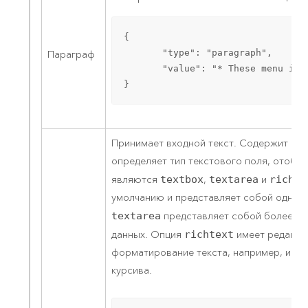
{

       "type": "paragraph",

Параграф
       "value": "* These menu ite
}
Принимает входной текст. Содержит св
определяет тип текстового поля, отобр
являются
textbox
,
textarea
и
richte
умолчанию и представляет собой однос
textarea
представляет собой более кр
данных. Опция
richtext
имеет редакто
форматирование текста, например, исп
курсива.