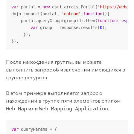
var
 portal = 
new
 esri.arcgis.Portal(
'https://webada
dojo.connect(portal, 
'onLoad'
,
function
(
)
{

    portal.queryGroup(groupid).then(
function
(
respon
var
 group = response.results[
0
];

     });

});
После нахождения группы, вы можете
выполнить запрос об извлечении имеющихся в
группе ресурсов.
В этом примере выполняется запрос о
нахождении в группе пяти элементов с типом
Web Map
или
Web Mapping Application
.
var
 queryParams = {
