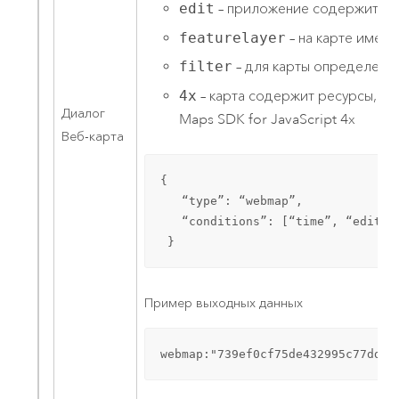
edit
– приложение содержит хо
featurelayer
– на карте имеет
filter
– для карты определен 
4x
– карта содержит ресурсы, н
Диалог
Maps SDK for JavaScript
4x
Веб-карта
{

   “type”: “webmap”,

   “conditions”: [“time”, “edit”,
 }
Пример выходных данных
webmap:"739ef0cf75de432995c77dd44