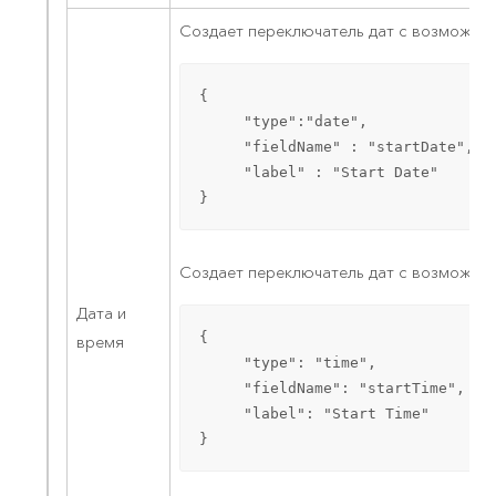
Создает переключатель дат с возможно
{

     "type":"date",

     "fieldName" : "startDate",

     "label" : "Start Date"

}
Создает переключатель дат с возможно
Дата и
{

время
     "type": "time",

     "fieldName": "startTime",

     "label": "Start Time"

}