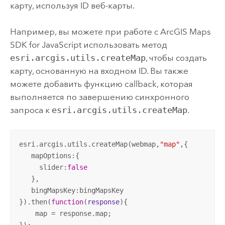
карту, используя ID веб-карты.
Например, вы можете при работе с
ArcGIS Maps
SDK for JavaScript
использовать метод
esri.arcgis.utils.createMap
, чтобы создать
карту, основанную на входном ID. Вы также
можете добавить функцию callback, которая
выполняется по завершению синхронного
запроса к
esri.arcgis.utils.createMap
.
esri.arcgis.utils.createMap(webmap,
"map"
,{

   mapOptions:{

     slider:
false
   },

   bingMapsKey:bingMapsKey

}).then(
function
(
response
)
{

    map = response.map;
