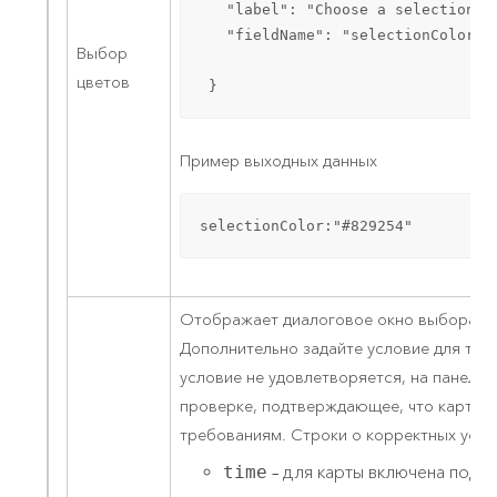
   "label": "Choose a selection co
   "fieldName": "selectionColor"

Выбор
цветов
 }
Пример выходных данных
selectionColor:"#829254"
Отображает диалоговое окно выбора ил
Дополнительно задайте условие для тес
условие не удовлетворяется, на панели
проверке, подтверждающее, что карта 
требованиям. Строки о корректных усл
time
– для карты включена под