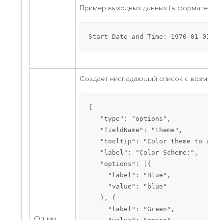
Пример выходных данных (в формате ISO
Start Date and Time: 1970-01-01T2
Создает ниспадающий список с возмож
{

   "type": "options",

   "fieldName": "theme",

   "tooltip": "Color theme to use"
   "label": "Color Scheme:",

   "options": [{

     "label": "Blue",

     "value": "blue"

   }, {

     "label": "Green",

Опции