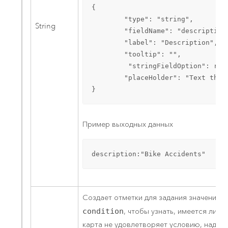
{

        "type": "string",

String
        "fieldName": "description"
        "label": "Description",

        "tooltip": "",

         "stringFieldOption": ric
        "placeHolder": "Text that
}
Пример выходных данных
description:"Bike Accidents"
Создает отметки для задания значений
t
condition
, чтобы узнать, имеется ли у
карта не удовлетворяет условию, надпис