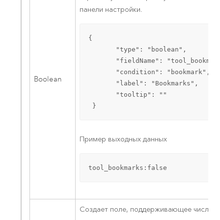
панели настройки.
{

       "type": "boolean",

       "fieldName": "tool_bookmark
       "condition": "bookmark",

Boolean
       "label": "Bookmarks",

       "tooltip": ""

 }
Пример выходных данных
tool_bookmarks:false
Создает поле, поддерживающее числовы