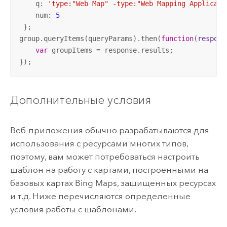
    q: 
'type:"Web Map" -type:"Web Mapping Applicati
    num: 
5
 };

group.queryItems(queryParams).then(
function
(
respons
var
 groupItems = response.results;

});
Дополнительные условия
Веб-приложения обычно разрабатываются для
использования с ресурсами многих типов,
поэтому, вам может потребоваться настроить
шаблон на работу с картами, построенными на
базовых картах
Bing Maps
, защищенных ресурсах
и т.д. Ниже перечисляются определенные
условия работы с шаблонами.