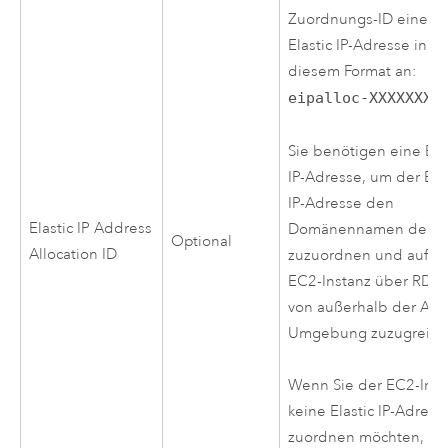
Zuordnungs-ID einer
Elastic IP-Adresse in
diesem Format an:
eipalloc-XXXXXXXX
.
Sie benötigen eine Ela
IP-Adresse, um der Elas
IP-Adresse den
Elastic IP Address
Domänennamen der Si
Optional
Allocation ID
zuzuordnen und auf di
EC2
-Instanz über RDP
von außerhalb der
AW
Umgebung zuzugreife
Wenn Sie der
EC2
-Ins
keine Elastic IP-Adress
zuordnen möchten, d