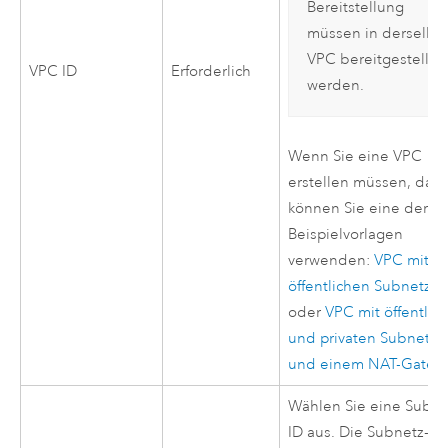
Bereitstellung
müssen in derselbe
VPC
bereitgestellt
VPC
ID
Erforderlich
werden.
Wenn Sie eine
VPC
erstellen müssen, dan
können Sie eine der
V
Beispielvorlagen
verwenden:
VPC
mit
öffentlichen Subnetze
oder
VPC
mit öffentlic
und privaten Subnetze
und einem NAT-Gatew
Wählen Sie eine Subne
ID aus. Die Subnetz-ID,