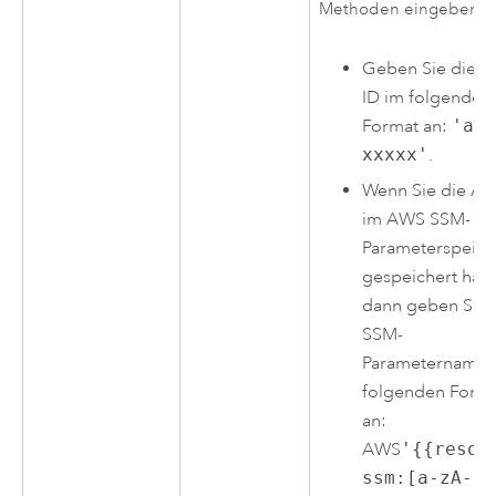
Methoden eingeben:
Geben Sie die
A
ID im folgenden
Format an:
'am
xxxxx'
.
Wenn Sie die
AM
im
AWS
SSM-
Parameterspeich
gespeichert hab
dann geben Sie 
SSM-
Parameternamen
folgenden Form
an:
AWS
'{{resol
ssm:[a-zA-Z0