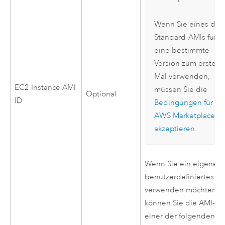
Wenn Sie eines der
Standard-AMIs für
eine bestimmte
Version zum ersten
Mal verwenden,
EC2
Instance
AMI
müssen Sie die
Optional
ID
Bedingungen für
AWS
Marketplace
akzeptieren
.
Wenn Sie ein eigenes
benutzerdefiniertes
A
verwenden möchten,
können Sie die
AMI
-ID
einer der folgenden