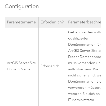
Configuration
Parametername
Erforderlich?
Parameterbeschrei
Geben Sie den vollstä
qualifizierten
Domänennamen für di
ArcGIS Server
-Site an.
Dieser Domänenname
ArcGIS Server
Site
muss vorhanden und
Erforderlich
Domain Name
auflösbar sein. Wenn S
nicht sicher sind, welc
Domänennamen Sie
verwenden müssen, d
wenden Sie sich an Ihr
IT-Administrator.