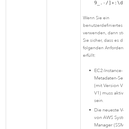
9_.-/]+:\d+}
Wenn Sie ein
benutzerdefiniertes
A
verwenden, dann stell
Sie sicher, dass es die
folgenden Anforderun
erfüllt:
EC2
-Instance-
Metadaten-Servi
(mit Version V2 
V1) muss aktivier
sein.
Die neueste Ver
von
AWS System
Manager
(SSM)