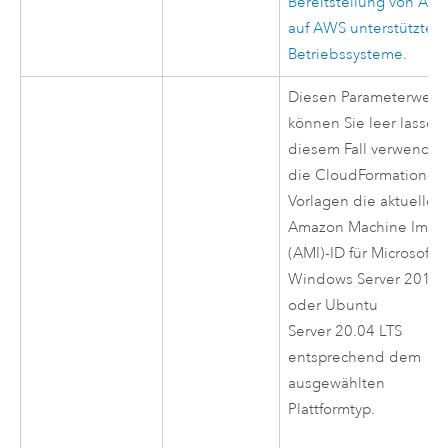
Bereitstellung von Arc
auf
AWS
unterstützte
Betriebssysteme
.
Diesen Parameterwert
können Sie leer lassen.
diesem Fall verwende
die
CloudFormation
-
Vorlagen die aktuelle
Amazon Machine Imag
(AMI)
-ID für
Microsoft
Windows Server
2019
oder
Ubuntu
Server
20.04 LTS
entsprechend dem
ausgewählten
Plattformtyp.