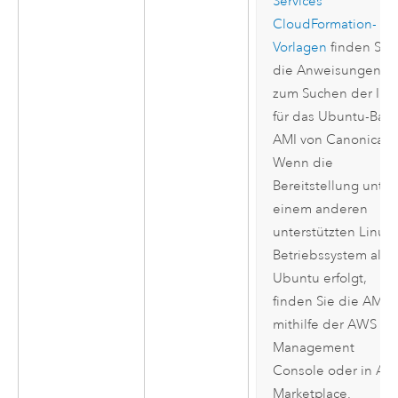
Services
CloudFormation
-
Vorlagen
finden Sie
die Anweisungen
zum Suchen der ID
für das
Ubuntu
-Basi
AMI
von
Canonical
.
Wenn die
Bereitstellung unter
einem anderen
unterstützten
Linux
-
Betriebssystem als
Ubuntu
erfolgt,
finden Sie die
AMI
-
mithilfe der
AWS
Management
Console
oder in
AW
Marketplace.